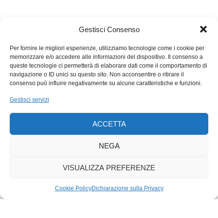
1/4 del totale complessivo e quello delle importazioni a 1/3
circa. Ma non è tutto, perché c’è anche il problema della
provenienza e delle destinazioni: i flussi del totale
Gestisci Consenso
congiunturale hanno una geografia diversa di quelli del totale
Per fornire le migliori esperienze, utilizziamo tecnologie come i cookie per
complessivo. Se ritenessimo solo il totale complessivo
memorizzare e/o accedere alle informazioni del dispositivo. Il consenso a
risulterebbe che i partner commerciali più importanti del Ticino
queste tecnologie ci permetterà di elaborare dati come il comportamento di
non sono, come sono invece per la Svizzera, i paesi
navigazione o ID unici su questo sito. Non acconsentire o ritirare il
consenso può influire negativamente su alcune caratteristiche e funzioni.
confinanti, ma paesi asiatici come l’India, la Cina e Singapore
per le esportazioni, gli Emirati Uniti, Hong Kong e il Vietnam
Gestisci servizi
per le importazioni. Quando si deciderà l’USI a introdurre una
cattedra per l’economia di frontiera?
ACCETTA
NEGA
VISUALIZZA PREFERENZE
Cookie Policy
Dichiarazione sulla Privacy