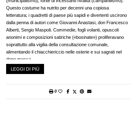
(municipalismo), fonte di incessanti rivalità (campanilismo).
Questo costume ha nutrito per decenni una copiosa
letteratura; i quadretti di paese più sapidi e divertenti uscirono
dalla penna di autori come Giovanni Anastasi, don Francesco
Alberti, Sergio Maspoli. Commedie, fogli volanti, opuscoli
anonimi e composizioni satiriche («bosinate») proliferavano
soprattutto alla vigilia della consultazione comunale,
alimentando il chiacchiericcio nelle osterie e sui sagrati nel
dopo messa.
LEGGI DI PIÙ
Ogni partito si dilettava a schernire la parte avversa, in un
clima di certame senza fine. Il fatto che nelle comunità piccole
e medie tutti si conoscessero rendeva la contesa un duello
0
rusticano e la cittadinanza una vociante tifoseria. D’un tratto
riapparivano gazzette di cui s’era persa memoria, nonché
figure come il politicante dalla lingua sciolta e il «galoppino»
spedito a persuadere gli indecisi o gli ignavi.
Nel corso degli ultimi quarant’anni questo ecosistema politico
si è via via disgregato, in conseguenza dell’accresciuta