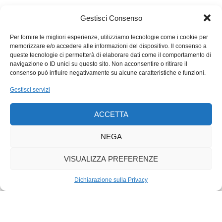
più chiare in difesa dei diritti umani per scatenare le ire di
Gestisci Consenso
Pechino, che per bocca dell’ambasciatore a Berna ha
aspramente criticato la Svizzera. Restare neutrali si annuncia
Per fornire le migliori esperienze, utilizziamo tecnologie come i cookie per
ancor più difficile, la ponderazione fra interessi economici e
memorizzare e/o accedere alle informazioni del dispositivo. Il consenso a
queste tecnologie ci permetterà di elaborare dati come il comportamento di
difesa di valori universali ancor più delicata.
navigazione o ID unici su questo sito. Non acconsentire o ritirare il
consenso può influire negativamente su alcune caratteristiche e funzioni.
Gestisci servizi
ACCETTA
NEGA
VISUALIZZA PREFERENZE
Dichiarazione sulla Privacy