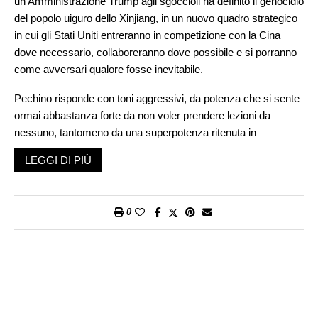
un’Amministrazione Trump agli sgoccioli ha definito il genocidio
del popolo uiguro dello Xinjiang, in un nuovo quadro strategico
in cui gli Stati Uniti entreranno in competizione con la Cina
dove necessario, collaboreranno dove possibile e si porranno
come avversari qualore fosse inevitabile.
Pechino risponde con toni aggressivi, da potenza che si sente
ormai abbastanza forte da non voler prendere lezioni da
nessuno, tantomeno da una superpotenza ritenuta in
decadenza; oltre alla repressione cui sottopone lo Xinjiang, il
LEGGI DI PIÙ
Tibet, gli attivisti democratici a Hong Kong, all’estensione della
sua influenza nel Mare cinese meridionale, manifesta
apertamente l’intenzione di invadere Taiwan e per questo
0
aumenta massicciamente le sue forze militari e navali –
un’invasione che gli Stati Uniti ribadiscono di non voler tollerare
e che aprirebbe la via ad un conflitto armato fra le due potenze,
con ripercussioni mondiali. In mezzo a questo crescente
conflitto geopolitico, stanno l’Unione europea e la piccola
Svizzera.