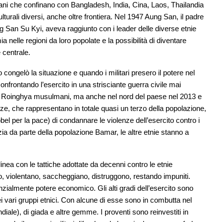
tani che confinano con Bangladesh, India, Cina, Laos, Thailandia
culturali diversi, anche oltre frontiera. Nel 1947 Aung San, il padre
g San Su Kyi, aveva raggiunto con i leader delle diverse etnie
nelle regioni da loro popolate e la possibilità di diventare
 centrale.
congelò la situazione e quando i militari presero il potere nel
confrontando l’esercito in una strisciante guerra civile mai
 i Roinghya musulmani, ma anche nel nord del paese nel 2013 e
nze, che rappresentano in totale quasi un terzo della popolazione,
bel per la pace) di condannare le violenze dell’esercito contro i
zia da parte della popolazione Bamar, le altre etnie stanno a
 linea con le tattiche adottate da decenni contro le etnie
no, violentano, saccheggiano, distruggono, restando impuniti.
zialmente potere economico. Gli alti gradi dell’esercito sono
e dei vari gruppi etnici. Con alcune di esse sono in combutta nel
diale), di giada e altre gemme. I proventi sono reinvestiti in