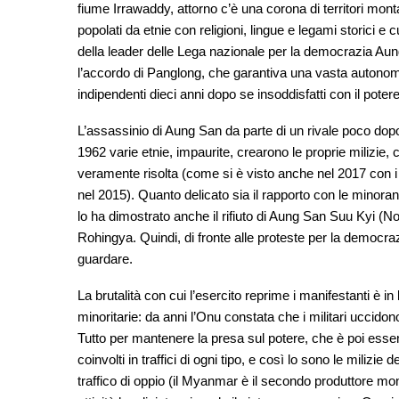
fiume Irrawaddy, attorno c’è una corona di territori mon
popolati da etnie con religioni, lingue e legami storici e 
della leader delle Lega nazionale per la democrazia Aun
l’accordo di Panglong, che garantiva una vasta autonomia 
indipendenti dieci anni dopo se insoddisfatti con il potere
L’assassinio di Aung San da parte di un rivale poco dopo 
1962 varie etnie, impaurite, crearono le proprie milizie, 
veramente risolta (come si è visto anche nel 2017 con
nel 2015). Quanto delicato sia il rapporto con le minora
lo ha dimostrato anche il rifiuto di Aung San Suu Kyi (No
Rohingya. Quindi, di fronte alle proteste per la democra
guardare.
La brutalità con cui l’esercito reprime i manifestanti è in
minoritarie: da anni l’Onu constata che i militari uccido
Tutto per mantenere la presa sul potere, che è poi essen
coinvolti in traffici di ogni tipo, e così lo sono le milizi
traffico di oppio (il Myanmar è il secondo produttore mon