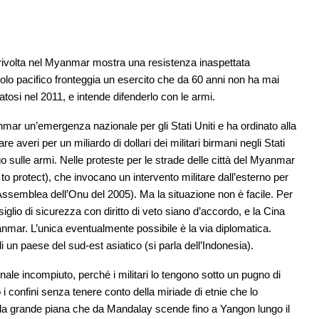
la rivolta nel Myanmar mostra una resistenza inaspettata
lo pacifico fronteggia un esercito che da 60 anni non ha mai
latosi nel 2011, e intende difenderlo con le armi.
nmar un’emergenza nazionale per gli Stati Uniti e ha ordinato alla
 averi per un miliardo di dollari dei militari birmani negli Stati
 sulle armi. Nelle proteste per le strade delle città del Myanmar
 to protect), che invocano un intervento militare dall’esterno per
’Assemblea dell’Onu del 2005). Ma la situazione non è facile. Per
iglio di sicurezza con diritto di veto siano d’accordo, e la Cina
yanmar. L’unica eventualmente possibile è la via diplomatica.
un paese del sud-est asiatico (si parla dell’Indonesia).
ale incompiuto, perché i militari lo tengono sotto un pugno di
 i confini senza tenere conto della miriade di etnie che lo
a grande piana che da Mandalay scende fino a Yangon lungo il