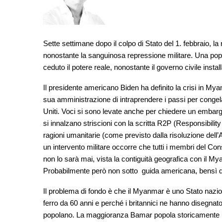
Sette settimane dopo il colpo di Stato del 1. febbraio, 
nonostante la sanguinosa repressione militare. Una popo
ceduto il potere reale, nonostante il governo civile instal
Il presidente americano Biden ha definito la crisi in Mya
sua amministrazione di intraprendere i passi per congelare
Uniti. Voci si sono levate anche per chiedere un embargo
si innalzano striscioni con la scritta R2P (Responsibility
ragioni umanitarie (come previsto dalla risoluzione dell
un intervento militare occorre che tutti i membri del Cons
non lo sarà mai, vista la contiguità geografica con il M
Probabilmente però non sotto guida americana, bensì di 
Il problema di fondo è che il Myanmar è uno Stato nazion
ferro da 60 anni e perché i britannici ne hanno disegnato
popolano. La maggioranza Bamar popola storicamente l