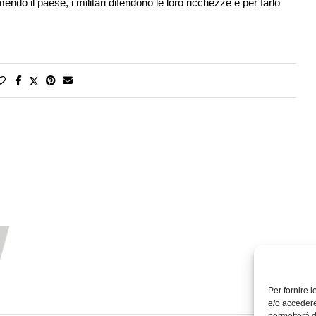
endo il paese, i militari difendono le loro ricchezze e per farlo
Per fornire 
e/o accedere