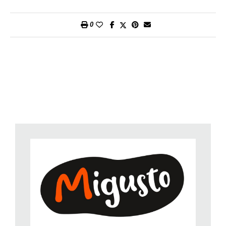
Per porzione:
circa 7 g di proteine, 10 g di grassi, 29 g di
carboidrati, 230 kcal/950 kJ.
0