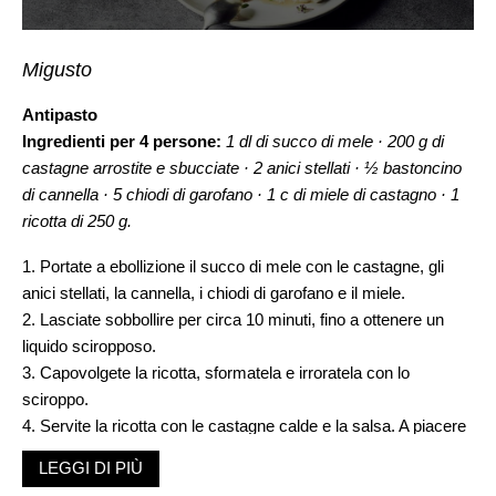
Migusto
Antipasto
Ingredienti per 4 persone:
1 dl di succo di mele · 200 g di
castagne arrostite e sbucciate · 2 anici stellati · ½ bastoncino
di cannella · 5 chiodi di garofano · 1 c di miele di castagno · 1
ricotta di 250 g.
1. Portate a ebollizione il succo di mele con le castagne, gli
anici stellati, la cannella, i chiodi di garofano e il miele.
2. Lasciate sobbollire per circa 10 minuti, fino a ottenere un
liquido sciropposo.
3. Capovolgete la ricotta, sformatela e irroratela con lo
sciroppo.
4. Servite la ricotta con le castagne calde e la salsa. A piacere
guarnite con qualche fogliolina di timo fresco.
LEGGI DI PIÙ
Preparazione:
circa 15 minuti.