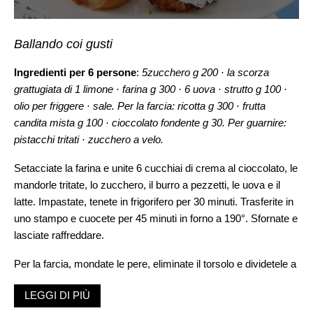
Ballando coi gusti
Ingredienti per 6 persone
:
5zucchero g 200 · la scorza
grattugiata di 1 limone · farina g 300 · 6 uova · strutto g 100 ·
olio per friggere · sale. Per la farcia: ricotta g 300 · frutta
candita mista g 100 · cioccolato fondente g 30. Per guarnire:
pistacchi tritati · zucchero a velo.
Setacciate la farina e unite 6 cucchiai di crema al cioccolato, le
mandorle tritate, lo zucchero, il burro a pezzetti, le uova e il
latte. Impastate, tenete in frigorifero per 30 minuti. Trasferite in
uno stampo e cuocete per 45 minuti in forno a 190°. Sfornate e
lasciate raffreddare.
Per la farcia, mondate le pere, eliminate il torsolo e dividetele a
quarti. Fatele cuocere per 10 minuti in un tegame con 2 dl di
LEGGI DI PIÙ
acqua e il miele. Scolatele e disponetele sulla base di pasta