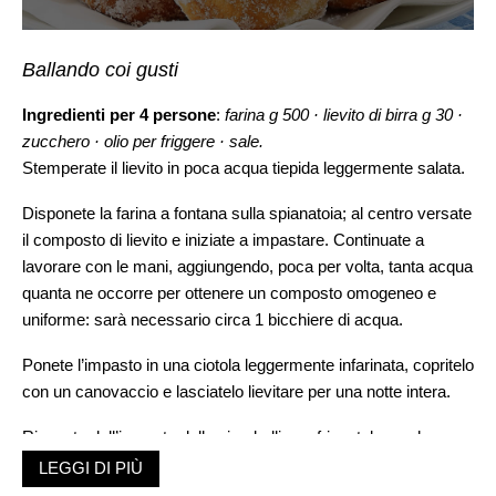
Ballando coi gusti
Ingredienti per 4 persone
:
farina g 500 · lievito di birra g 30 ·
zucchero · olio per friggere · sale.
Stemperate il lievito in poca acqua tiepida leggermente salata.
Disponete la farina a fontana sulla spianatoia; al centro versate
il composto di lievito e iniziate a impastare. Continuate a
lavorare con le mani, aggiungendo, poca per volta, tanta acqua
quanta ne occorre per ottenere un composto omogeneo e
uniforme: sarà necessario circa 1 bicchiere di acqua.
Ponete l’impasto in una ciotola leggermente infarinata, copritelo
con un canovaccio e lasciatelo lievitare per una notte intera.
Ricavate dall’impasto delle ciambelline e friggetele, poche per
volta, in una padella con abbondante olio. Sgocciolatele con il
LEGGI DI PIÙ
mestolo forato non appena saranno dorate e trasferitele su