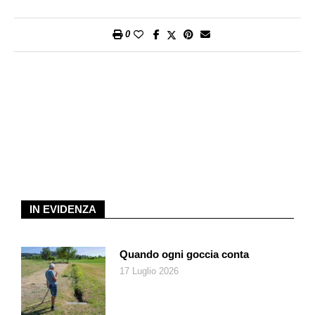
carta assorbente da cucina perché perdano l’unto in eccesso.
0
Servitele calde, spolverizzate con zucchero.
IN EVIDENZA
Quando ogni goccia conta
17 Luglio 2026