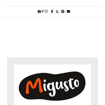
riduca.
2. Tagliate le olive e i cipollotti a rondelle sottili, il prosciutto a
0
dadini. Ricavate delle listarelle dalla scorza del limone.
Mescolate tutto.
3. Spremete la metà del limone. Condite lo spezzatino con il
succo di limone, sale e pepe e distribuite la gramolata sulla
carne.
Un piatto gustoso che può essere accompagnato con pasta o
semplicemente con fette di pane.
Preparazione
: circa 20 minuti; brasatura: circa 50 minuti.
Per porzione
: circa 47 g di proteine, 27 g di grassi, 13 g di
carboidrati, 520 kcal/2150 kJ.