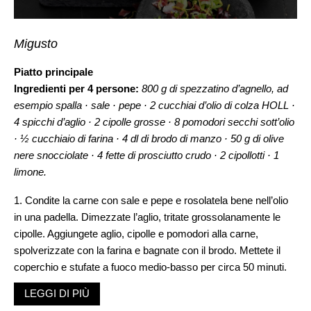
Migusto
Piatto principale
Ingredienti per 4 persone:
800 g di spezzatino d’agnello, ad
esempio spalla · sale · pepe · 2 cucchiai d’olio di colza HOLL ·
4 spicchi d’aglio · 2 cipolle grosse · 8 pomodori secchi sott’olio
· ½ cucchiaio di farina · 4 dl di brodo di manzo · 50 g di olive
nere snocciolate · 4 fette di prosciutto crudo · 2 cipollotti · 1
limone.
1. Condite la carne con sale e pepe e rosolatela bene nell’olio
in una padella. Dimezzate l’aglio, tritate grossolanamente le
cipolle. Aggiungete aglio, cipolle e pomodori alla carne,
spolverizzate con la farina e bagnate con il brodo. Mettete il
coperchio e stufate a fuoco medio-basso per circa 50 minuti.
Lasciate il coperchio leggermente aperto per permettere al
LEGGI DI PIÙ
vapore di fuoriuscire dalla padella, in modo che il liquido si