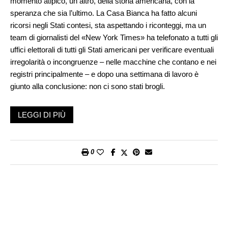
momento atipico, un altro, della storia americana, con la
speranza che sia l’ultimo. La Casa Bianca ha fatto alcuni
ricorsi negli Stati contesi, sta aspettando i riconteggi, ma un
team di giornalisti del «New York Times» ha telefonato a tutti gli
uffici elettorali di tutti gli Stati americani per verificare eventuali
irregolarità o incongruenze – nelle macchine che contano e nei
registri principalmente – e dopo una settimana di lavoro è
giunto alla conclusione: non ci sono stati brogli.
Trump non è dello stesso avviso, anzi, forse lo è: sa che non
LEGGI DI PIÙ
ci sono stati brogli, ma non importa. Il presidente degli Stati
Uniti vuole che Biden sembri un impostore, un democratico
che gli ha rubato il suo diritto legittimo a essere riconfermato
0
per altri quattro anni, un ladro di elezioni: #FakeBiden. È pronto
a tutto, Trump, pur di uscire come un martire da questa storia.
Come già abbiamo capito in questi turbolenti anni, il presidente
non sarebbe nulla se il suo partito, il Partito repubblicano, non
lo sostenesse. Ricordate l’impeachment? I fatti non furono
importanti perché contava soltanto la fedeltà dei repubblicani