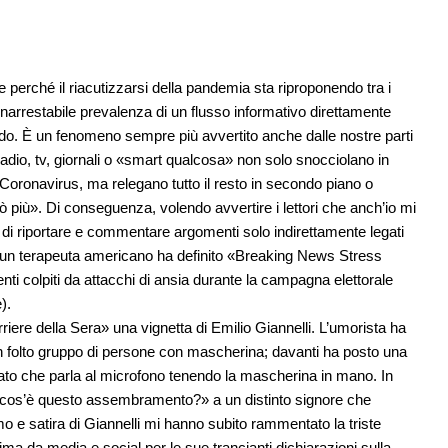
erché il riacutizzarsi della pandemia sta riproponendo tra i
 inarrestabile prevalenza di un flusso informativo direttamente
ndo. È un fenomeno sempre più avvertito anche dalle nostre parti
radio, tv, giornali o «smart qualcosa» non solo snocciolano in
l Coronavirus, ma relegano tutto il resto in secondo piano o
ò più». Di conseguenza, volendo avvertire i lettori che anch’io mi
i riportare e commentare argomenti solo indirettamente legati
e un terapeuta americano ha definito «Breaking News Stress
ienti colpiti da attacchi di ansia durante la campagna elettorale
).
riere della Sera» una vignetta di Emilio Giannelli. L’umorista ha
 un folto gruppo di persone con mascherina; davanti ha posto una
tato che parla al microfono tenendo la mascherina in mano. In
 cos’è questo assembramento?» a un distinto signore che
mo e satira di Giannelli mi hanno subito rammentato la triste
ma da media e social per le sue trancianti dichiarazioni sulla