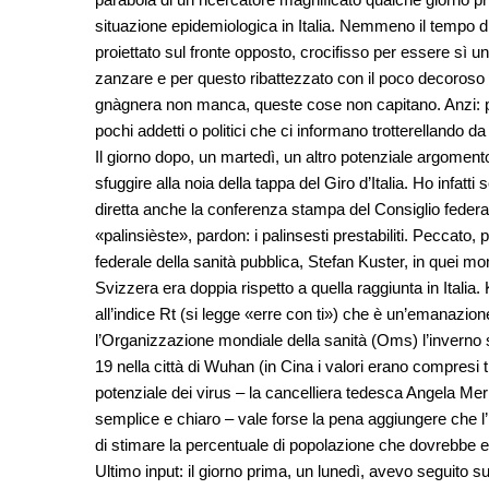
situazione epidemiologica in Italia. Nemmeno il tempo d
proiettato sul fronte opposto, crocifisso per essere sì un
zanzare e per questo ribattezzato con il poco decoroso 
gnàgnera non manca, queste cose non capitano. Anzi: più 
pochi addetti o politici che ci informano trotterellando d
Il giorno dopo, un martedì, un altro potenziale argome
sfuggire alla noia della tappa del Giro d’Italia. Ho infat
diretta anche la conferenza stampa del Consiglio federal
«palinsièste», pardon: i palinsesti prestabiliti. Peccato, p
federale della sanità pubblica, Stefan Kuster, in quei m
Svizzera era doppia rispetto a quella raggiunta in Italia.
all’indice Rt (si legge «erre con ti») che è un’emanazio
l’Organizzazione mondiale della sanità (Oms) l’inverno s
19 nella città di Wuhan (in Cina i valori erano compresi t
potenziale dei virus – la cancelliera tedesca Angela Me
semplice e chiaro – vale forse la pena aggiungere che l
di stimare la percentuale di popolazione che dovrebbe 
Ultimo input: il giorno prima, un lunedì, avevo seguito 