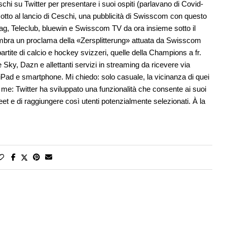
hi su Twitter per presentare i suoi ospiti (parlavano di Covid-
sotto al lancio di Ceschi, una pubblicità di Swisscom con questo
itag, Teleclub, bluewin e Swisscom TV da ora insieme sotto il
embra un proclama della «Zersplitterung» attuata da Swisscom
partite di calcio e hockey svizzeri, quelle della Champions a fr.
 Sky, Dazn e allettanti servizi in streaming da ricevere via
 iPad e smartphone. Mi chiedo: solo casuale, la vicinanza di quei
 me: Twitter ha sviluppato una funzionalità che consente ai suoi
eet e di raggiungere così utenti potenzialmente selezionati. À la