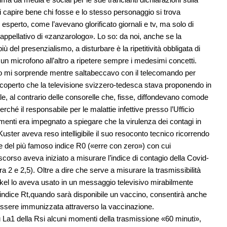
i capire bene chi fosse e lo stesso personaggio si trova
 esperto, come l’avevano glorificato giornali e tv, ma solo di
appellativo di «zanzarologo». Lo so: da noi, anche se la
del presenzialismo, a disturbare è la ripetitività obbligata di
a un microfono all’altro a ripetere sempre i medesimi concetti.
nto mi sorprende mentre saltabeccavo con il telecomando per
ti scoperto che la televisione svizzero-tedesca stava proponendo in
e, al contrario delle consorelle che, fisse, diffondevano comode
erché il responsabile per le malattie infettive presso l’Ufficio
omenti era impegnato a spiegare che la virulenza dei contagi in
 Kuster aveva reso intelligibile il suo resoconto tecnico ricorrendo
ne del più famoso indice R0 («erre con zero») con cui
corso aveva iniziato a misurare l’indice di contagio della Covid-
ra 2 e 2,5). Oltre a dire che serve a misurare la trasmissibilità
rkel lo aveva usato in un messaggio televisivo mirabilmente
’indice Rt,quando sarà disponibile un vaccino, consentirà anche
essere immunizzata attraverso la vaccinazione.
su La1 della Rsi alcuni momenti della trasmissione «60 minuti»,