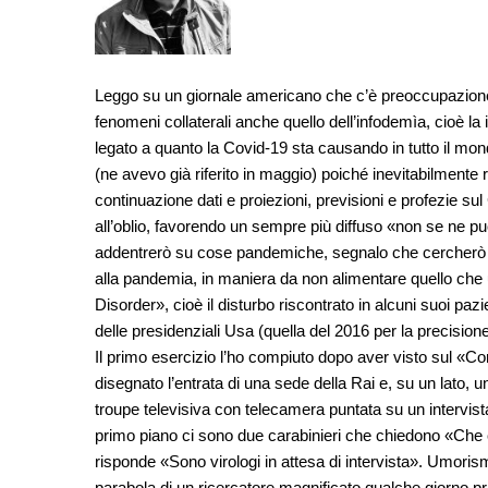
Leggo su un giornale americano che c’è preoccupazione p
fenomeni collaterali anche quello dell’infodemìa, cioè la
legato a quanto la Covid-19 sta causando in tutto il mo
(ne avevo già riferito in maggio) poiché inevitabilmente 
continuazione dati e proiezioni, previsioni e profezie su
all’oblio, favorendo un sempre più diffuso «non se ne pu
addentrerò su cose pandemiche, segnalo che cercherò d
alla pandemia, in maniera da non alimentare quello ch
Disorder», cioè il disturbo riscontrato in alcuni suoi paz
delle presidenziali Usa (quella del 2016 per la precisione
Il primo esercizio l’ho compiuto dopo aver visto sul «Cor
disegnato l’entrata di una sede della Rai e, su un lato,
troupe televisiva con telecamera puntata su un intervis
primo piano ci sono due carabinieri che chiedono «Che
risponde «Sono virologi in attesa di intervista». Umoris
parabola di un ricercatore magnificato qualche giorno pri