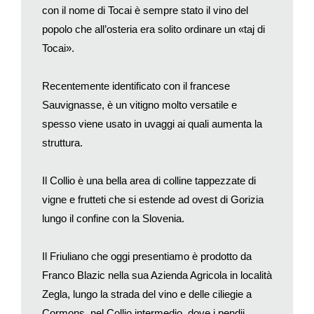
con il nome di Tocai è sempre stato il vino del
in mano una coppa sempre piena e sempre vuota, per
popolo che all’osteria era solito ordinare un «taj di
insegnare agli uomini la coltivazione della vite e l’uso del vino
attraversa varie regioni, Siria, Egitto, India.
Tocai».
Il messaggio di Dioniso era semplice e allettante:
Recentemente identificato con il francese
trasgressione, rimozione dell’angoscia esistenziale, voglia di
Sauvignasse, è un vitigno molto versatile e
vivere.
spesso viene usato in uvaggi ai quali aumenta la
I suoi precetti trovarono, è vero, una benevola accoglienza in
struttura.
larghi strati della società civile, ma incontrarono anche l’ostilità
dei «potenti», per quel disordine e turbamento che essi
Il Collio è una bella area di colline tappezzate di
generavano.
vigne e frutteti che si estende ad ovest di Gorizia
Per questi motivi la sua missione non fu cosa facile; furono
lungo il confine con la Slovenia.
infatti molti ad impedire il consumo del vino che veniva
considerato un pericolo per la stabilità sociale e politica.
Il Friuliano che oggi presentiamo è prodotto da
Franco Blazic nella sua Azienda Agricola in località
Il re di Tracia, Licurgo, utilizzò l’esercito per far prigioniere le
Zegla, lungo la strada del vino e delle ciliegie a
«baccanti», e i «satiri», ma Dioniso adirato lo punì rendendolo
Cormons, nel Collio intermedio, dove i pendii