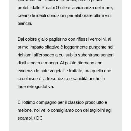
cieco; Perseo, re di Tebe, molto preoccupato per le orge
notturne che specialmente le «Menadi», (le donne seguaci di
protetti dalle Prealpi Giulie e la vicinanza del mare,
Dioniso) facevano sui monti, ne volle impedire il culto, ma
creano le ideali condizioni per elaborare ottimi vini
venne ucciso dalla madre seguace del dio. Fu appunto per tali
bianchi.
gesta che egli meritò di ascendere all’Olimpo e di sedere tra gli
dei.
Dal colore giallo paglierino con riflessi verdolini, al
primo impatto olfattivo è leggermente pungente nei
Divenuto a tutti gli effetti «dio», poté concedersi qualche
licenza, ebbe una relazione con Afrodite, da cui nacque Priapo,
richiami all’erbaceo a cui subito subentrano sentori
simbolo dell’esuberanza sessuale e protettore dell’orto e della
di albicocca e mango. Al palato ritornano con
vigna. Ma se un figlio integra e perfeziona la figura paterna,
evidenza le note vegetali e fruttate, ma quello che
ecco che Priapo, ovvero i piaceri del sesso, integra a
ci colpisce è la freschezza e sapidità anche in
perfezione Dioniso, ovvero i piaceri dell’ebbrezza da vino.
fase retrogustativa.
E gli uomini quale divinità «più amica» potevano avere in
sorte?
È l’ottimo compagno per il classico prosciutto e
melone, noi ve lo consigliamo con dei tagliolini agli
È giusto quindi che essi abbiano tributato a Dioniso sin dalla
scampi. / DC
notte dei tempi onori degni di un siffatto dio, ebbro e folle.