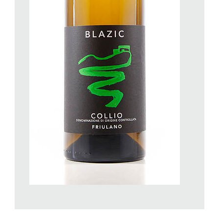
borghesi.
La società bene dell’epoca, dovendo comunque onorare quel
grande amico dell’umanità (senza voler rinunciare al vino), per
prima cosa riformò i riti dionisiaci, che diventarono semplici
rappresentazioni mimiche e canore a futuro ricordo di quello
che essi erano stati originariamente e poi si diedero delle
norme per usare «correttamente», il vino: non bisognava bere
vino novello; il vino maturo doveva essere miscelato con
l’acqua, bere vino schietto era considerato un costume
barbaro, bisognava evitare di ubriacarsi.
A Sparta si costringevano i prigionieri Iloti a bere sino ad
ubriacarsi e a mostrarsi in quello stato ai giovani spartani che
imparavano a disprezzare il vino puro.
Così regolato, il vino fece il suo ingresso nei salotti degli
intellettuali della Grecia antica, come animatore delle serate
che si trascorrevano in compagnia in casa di amici,: nasceva il