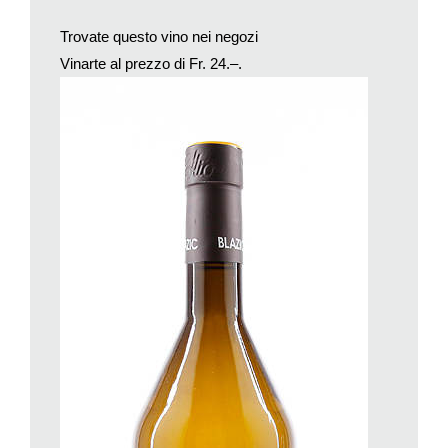
Celebrare il dio significò innanzitutto «trasgredire». Questo era
infatti ciò che accendeva nei riti dionisiaci, dove il
Trovate questo vino nei negozi
«menadismo», vera celebrazione della follia e dell’irrazionalità,
Vinarte al prezzo di Fr. 24.–.
faceva la parte del leone.
La festa dionisiaca, infatti, rappresentava l’occasione per
scardinare tutte le regole che tengono insieme gli individui in
una società, era instaurare l’uguaglianza tra ricchi e poveri e
tra i sessi diversi.
A partire dal VI sec. a.C., il culto e la stessa immagine di
Dioniso, subisce una trasformazione che le fanno perdere
l’aspetto primitivo e la rendono più adatta ad una società più
raffinata di quel tempo, molto ben descritta nelle opere del
poeta tragico greco Euripide (480-406 a.C.).
Certo è che Dioniso nella società greca tra il VI-V sec. a.C., si
presenta con vesti più decorose, un dio dell’eccesso e della
follia collettiva, un dio in grado di sconvolgere le menti, appare
senz’altro riprovevole, meglio indossare quindi vesti più