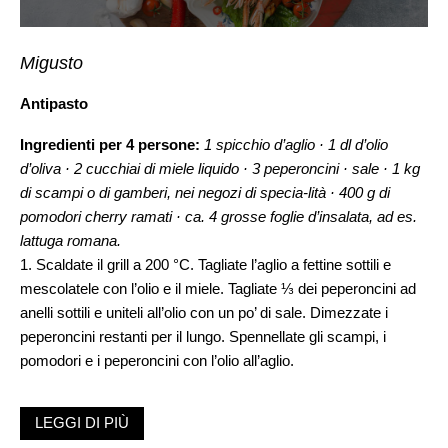
Migusto
Antipasto
Ingredienti per 4 persone:
1 spicchio d’aglio · 1 dl d’olio
d’oliva · 2 cucchiai di miele liquido · 3 peperoncini · sale · 1 kg
di scampi o di gamberi, nei negozi di specia-lità · 400 g di
pomodori cherry ramati · ca. 4 grosse foglie d’insalata, ad es.
lattuga romana.
1. Scaldate il grill a 200 °C. Tagliate l’aglio a fettine sottili e
mescolatele con l’olio e il miele. Tagliate ⅓ dei peperoncini ad
anelli sottili e uniteli all’olio con un po’ di sale. Dimezzate i
peperoncini restanti per il lungo. Spennellate gli scampi, i
pomodori e i peperoncini con l’olio all’aglio.
2. Grigliate gli scampi per circa 5 minuti. Disponete sulla griglia
LEGGI DI PIÙ
i pomodori cherry e i mezzi peperoncini e continuate la cottura