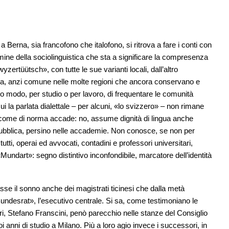
a Berna, sia francofono che italofono, si ritrova a fare i conti con
rmine della sociolinguistica che sta a significare la compresenza
zertüütsch», con tutte le sue varianti locali, dall’altro
ra, anzi comune nelle molte regioni che ancora conservano e
to modo, per studio o per lavoro, di frequentare le comunità
Qui la parlata dialettale – per alcuni, «lo svizzero» – non rimane
e, come di norma accade: no, assume dignità di lingua anche
 pubblica, persino nelle accademie. Non conosce, se non per
utti, operai ed avvocati, contadini e professori universitari,
«Mundart»: segno distintivo inconfondibile, marcatore dell’identità
se il sonno anche dei magistrati ticinesi che dalla metà
«Bundesrat», l’esecutivo centrale. Si sa, come testimoniano le
ustri, Stefano Franscini, penò parecchio nelle stanze del Consiglio
i anni di studio a Milano. Più a loro agio invece i successori, in