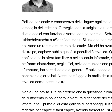
Politica nazionale e conoscenza delle lingue: ogni eletto 
lo scoglio del tedesco. O meglio: con la «diglossia», te
di due codici con funzioni diverse; da una parte lo «Schwy
l’«Hochdeutsch» o «Schriftdeutsch». Situazione non ra
coltivano un robusto substrato dialettale. Ma chi ha avu
d’oltralpe, capisce subito qual è la peculiarità elvetica. 
confinato nella sfera familiare o nel colloquio informal
nell’amministrazione, negli uffici, nella comunicazione
sfumature, barriere di ceto o di genere. È sulla bocca di t
banchieri e giornalisti. Nessuno sfugge alla malia della 
elvetica come nessun altro.
Non è una novità. C’è da credere che la questione turbas
dell’Ottocento in poi ebbero la ventura di far parte del 
lettere, che il primo di questa galleria di personaggi ill
federale per capire e farsi capire, avendo trascorso i suo