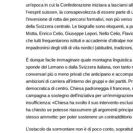
un’epoca in cui la Confederazione iniziava a lasciarsi all
l’«esprit suisse», la consapevolezza di essere parte di u
l’inversione di rotta dei percorsi formativi, non più verso 
della Svizzera centrale. Le biografie sono eloquenti, a 
Motta, Enrico Celio, Giuseppe Lepori, Nello Celio, Flavio
che tutti frequentarono istituti e accademie d’oltralpe no
impadronirsi degli stili di vita nordici (abitudini, tradizio
È dunque facile immaginare quale montagna linguistica d
sponde del Lemano o dalla Svizzera italiana, non tanto 
conversari più o meno privati che anticipano e accompag
ambizioni di carriera all’interno dei gruppi e dei partiti
democratica di centro. Chiesa padroneggia il francese, m
campagna a sostegno dell’iniziativa per un’immigrazione
insufficienza: «Chiesa ha svolto il suo intervento esclu
ha chiesto se potesse riassumere gli argomenti principal
stesso ammette: per poter sostenere un contraddittorio p
L’ostacolo da sormontare non è di poco conto, soprattutt