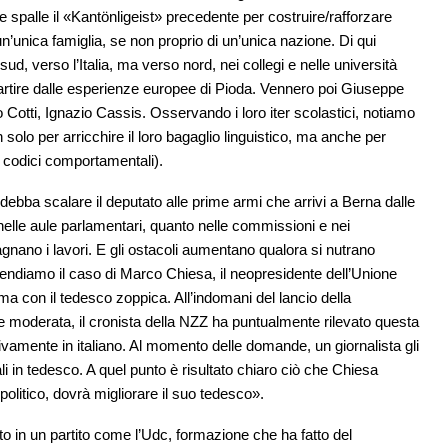
e spalle il «Kantönligeist» precedente per costruire/rafforzare
n’unica famiglia, se non proprio di un’unica nazione. Di qui
sud, verso l’Italia, ma verso nord, nei collegi e nelle università
partire dalle esperienze europee di Pioda. Vennero poi Giuseppe
 Cotti, Ignazio Cassis. Osservando i loro iter scolastici, notiamo
n solo per arricchire il loro bagaglio linguistico, ma anche per
ni, codici comportamentali).
ebba scalare il deputato alle prime armi che arrivi a Berna dalle
nelle aule parlamentari, quanto nelle commissioni e nei
nano i lavori. E gli ostacoli aumentano qualora si nutrano
. Prendiamo il caso di Marco Chiesa, il neopresidente dell’Unione
a con il tedesco zoppica. All’indomani del lancio della
 moderata, il cronista della NZZ ha puntualmente rilevato questa
sivamente in italiano. Al momento delle domande, un giornalista gli
i in tedesco. A quel punto è risultato chiaro ciò che Chiesa
olitico, dovrà migliorare il suo tedesco».
o in un partito come l’Udc, formazione che ha fatto del