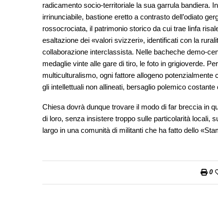
radicamento socio-territoriale la sua garrula bandiera. I
irrinunciabile, bastione eretto a contrasto dell’odiato ger
rossocrociata, il patrimonio storico da cui trae linfa risa
esaltazione dei «valori svizzeri», identificati con la rura
collaborazione interclassista. Nelle bacheche demo-cent
medaglie vinte alle gare di tiro, le foto in grigioverde. P
multiculturalismo, ogni fattore allogeno potenzialmente c
gli intellettuali non allineati, bersaglio polemico costan
Chiesa dovrà dunque trovare il modo di far breccia in qu
di loro, senza insistere troppo sulle particolarità locali
largo in una comunità di militanti che ha fatto dello «Sta
0