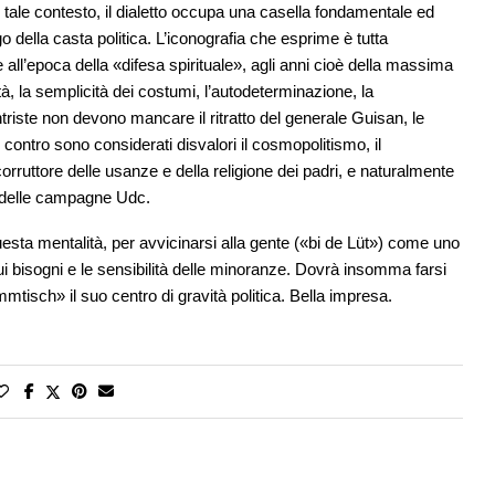
n tale contesto, il dialetto occupa una casella fondamentale ed
go della casta politica. L’iconografia che esprime è tutta
le all’epoca della «difesa spirituale», agli anni cioè della massima
lità, la semplicità dei costumi, l’autodeterminazione, la
riste non devono mancare il ritratto del generale Guisan, le
er contro sono considerati disvalori il cosmopolitismo, il
orruttore delle usanze e della religione dei padri, e naturalmente
te delle campagne Udc.
esta mentalità, per avvicinarsi alla gente («bi de Lüt») come uno
, sui bisogni e le sensibilità delle minoranze. Dovrà insomma farsi
mmtisch» il suo centro di gravità politica. Bella impresa.