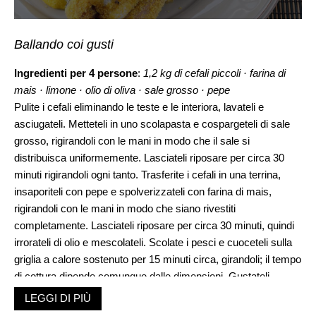
Ballando coi gusti
Ingredienti per 4 persone
:
1,2 kg di cefali piccoli · farina di
mais · limone · olio di oliva · sale grosso · pepe
Pulite i cefali eliminando le teste e le interiora, lavateli e
asciugateli. Metteteli in uno scolapasta e cospargeteli di sale
grosso, rigirandoli con le mani in modo che il sale si
distribuisca uniformemente. Lasciateli riposare per circa 30
minuti rigirandoli ogni tanto. Trasferite i cefali in una terrina,
insaporiteli con pepe e spolverizzateli con farina di mais,
rigirandoli con le mani in modo che siano rivestiti
completamente. Lasciateli riposare per circa 30 minuti, quindi
irrorateli di olio e mescolateli. Scolate i pesci e cuoceteli sulla
griglia a calore sostenuto per 15 minuti circa, girandoli; il tempo
di cottura dipende comunque dalle dimensioni. Gustateli
spruzzandoli con limone.
LEGGI DI PIÙ