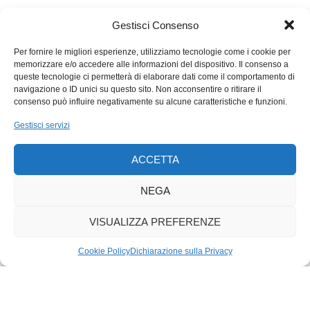
in evidenza il meglio dell’umanità (la solidarietà fra persone e
fra governanti e cittadini), ma anche i lati oscuri.
Gestisci Consenso
Per fornire le migliori esperienze, utilizziamo tecnologie come i cookie per
memorizzare e/o accedere alle informazioni del dispositivo. Il consenso a
queste tecnologie ci permetterà di elaborare dati come il comportamento di
navigazione o ID unici su questo sito. Non acconsentire o ritirare il
consenso può influire negativamente su alcune caratteristiche e funzioni.
Gestisci servizi
ACCETTA
NEGA
VISUALIZZA PREFERENZE
Cookie Policy
Dichiarazione sulla Privacy