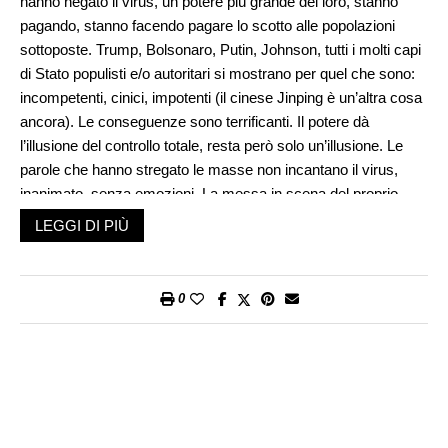
hanno negato il virus, un potere più grande del loro, stanno
pagando, stanno facendo pagare lo scotto alle popolazioni
sottoposte. Trump, Bolsonaro, Putin, Johnson, tutti i molti capi
di Stato populisti e/o autoritari si mostrano per quel che sono:
incompetenti, cinici, impotenti (il cinese Jinping è un’altra cosa
ancora). Le conseguenze sono terrificanti. Il potere dà
l’illusione del controllo totale, resta però solo un’illusione. Le
parole che hanno stregato le masse non incantano il virus,
inanimato, senza emozioni. La messa in scena del proprio
ego, spesso spropositato, si rivela per quel che è: spettacolo
LEGGI DI PIÙ
patetico, purtroppo anche tragico. La politica non è qualcosa di
lontano, un duello fra Dei dell’Olimpo: una politica sbagliata
costa vite umane, crea danni economici, nel sud del mondo
0
miseria e un passo indietro nella storia. E la pandemia è anche
l’occasione per liquidare oppositori politici, all’ombra delle
dittature e degli autoritarismi. Siccome viviamo in un mondo
globalizzato, pagheremo tutti per gli errori degli incompetenti al
potere. Se gli Stati Uniti sono costretti a tenere in vita
l’economia al prezzo di crescenti contagi, significa che il