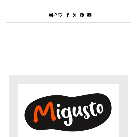
per circa 45 minuti, girandolo di tanto in tanto.
4.
Cinque minuti prima di fine cottura, spennellate il pollo con il
0
resto dell’olio aromatizzato e fatelo arrostire a calore diretto.
Preparazione:
circa 30 minuti; cottura alla griglia: circa 45
minuti.
Per persona:
circa 25 g di proteine, 22 g di grassi, 3 g di
carboidrati, 310 kcal/1300 kJ.