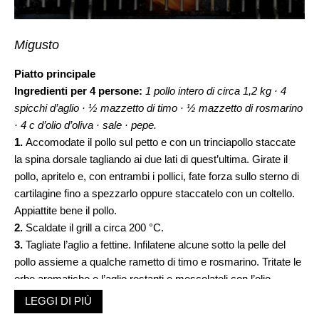
Migusto
Piatto principale
Ingredienti per 4 persone:
1 pollo intero di circa 1,2 kg · 4
spicchi d’aglio ·
½ mazzetto di timo · ½ mazzetto di rosmarino
· 4 c d’olio d’oliva · sale · pepe.
1.
Accomodate il pollo sul petto e con un trinciapollo staccate
la spina dorsale tagliando ai due lati di quest’ultima. Girate il
pollo, apritelo e, con entrambi i pollici, fate forza sullo sterno di
cartilagine fino a spezzarlo oppure staccatelo con un coltello.
Appiattite bene il pollo.
2.
Scaldate il grill a circa 200 °C.
3.
Tagliate l’aglio a fettine. Infilatene alcune sotto la pelle del
pollo assieme a qualche rametto di timo e rosmarino. Tritate le
erbe aromatiche e l’aglio restanti e mescolateli con l’olio.
Sfregate il pollo con la metà dell’olio aromatizzato e conditelo
LEGGI DI PIÙ
con sale e pepe. Grigliate il pollo a calore moderato indiretto