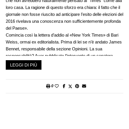
che non avrebbero naturalmente pensato al “Times” come alla
loro casa. La ragione di questo sforzo era chiara: il fatto che il
giornale non fosse riuscito ad anticipare l’esito delle elezioni del
2016 rivelava una conoscenza non sufficientemente profonda
del Paese».
Comincia così la lettera d’addio al «New York Times» di Bari
Weiss, ormai ex editorialista. Prima di lei se n’è andato James
Bennet, responsabile della sezione Opinioni. La sua
responsabilità? Aver pubblicato l’intervento di un senatore
repubblicano, su un giornale vicino al partito democratico. Ma
LEGGI DI PIÙ
la vera colpa di Bennet e della Weiss è non essersi uniformati
al clima da caccia alle streghe che vige negli Stati Uniti.
Il politicamente corretto è nato nelle università americane
0
come forma di rispetto per le minoranze, e in genere verso i
diritti e le sensibilità di ognuno. Una giusta dose di
politicamente corretto servirebbe in ogni contesto sociale, a
cominciare dalla politica italiana, dove ci si paragona quasi
quotidianamente a Goebbels o a Stalin, vale a dire ad alcuni
dei peggiori figuri nella storia dell’umanità.