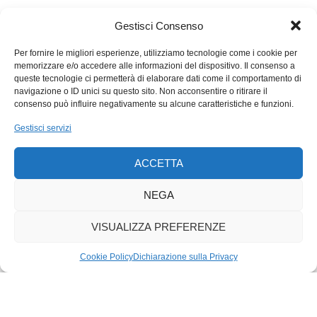
osasse invadere Taiwan, di cui rivendica la sovranità? In quel
momento avremmo la misura dell’effettiva forza dei due
Gestisci Consenso
contendenti.
Per fornire le migliori esperienze, utilizziamo tecnologie come i cookie per
memorizzare e/o accedere alle informazioni del dispositivo. Il consenso a
queste tecnologie ci permetterà di elaborare dati come il comportamento di
navigazione o ID unici su questo sito. Non acconsentire o ritirare il
consenso può influire negativamente su alcune caratteristiche e funzioni.
Gestisci servizi
ACCETTA
NEGA
VISUALIZZA PREFERENZE
Cookie Policy
Dichiarazione sulla Privacy