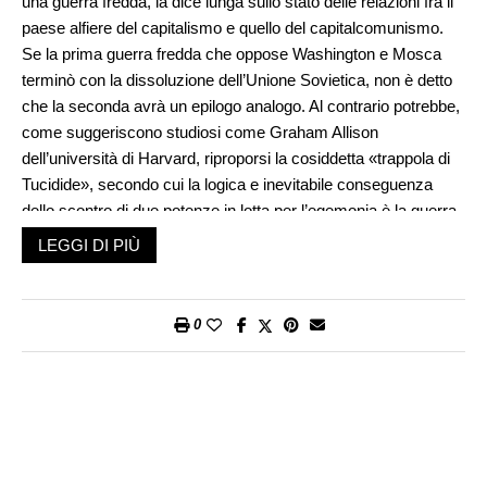
una guerra fredda, la dice lunga sullo stato delle relazioni fra il
paese alfiere del capitalismo e quello del capitalcomunismo.
Se la prima guerra fredda che oppose Washington e Mosca
terminò con la dissoluzione dell’Unione Sovietica, non è detto
che la seconda avrà un epilogo analogo. Al contrario potrebbe,
come suggeriscono studiosi come Graham Allison
dell’università di Harvard, riproporsi la cosiddetta «trappola di
Tucidide», secondo cui la logica e inevitabile conseguenza
dello scontro di due potenze in lotta per l’egemonia è la guerra,
come avvenne per decenni nel quinto secolo avanti Cristo fra
LEGGI DI PIÙ
Atene e Sparta.
Una guerra nucleare, un’invasione terrestre? Impensabile. Un
«incidente» fra le marine dei due paesi? Molto più probabile,
0
inevitabile secondo numerosi analisti. Perché è nel Mar Cinese
meridionale, di cui Pechino rivendica la sovranità (3 milioni e
500mila km quadrati), che la politica espansionista cinese si
mostra più aggressiva: con la creazione di atolli artificiali
trasformati in basi militari, con l’affondamento di pescherecci,
con i ripetuti sconfinamenti di vascelli cinesi nelle acque