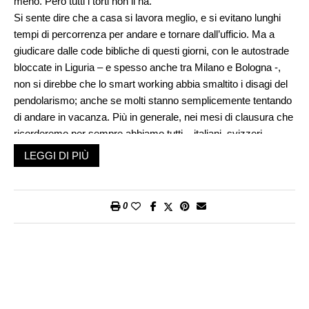
meno. Però tutti i torti non li ha.
Si sente dire che a casa si lavora meglio, e si evitano lunghi
tempi di percorrenza per andare e tornare dall’ufficio. Ma a
giudicare dalle code bibliche di questi giorni, con le autostrade
bloccate in Liguria – e spesso anche tra Milano e Bologna -,
non si direbbe che lo smart working abbia smaltito i disagi del
pendolarismo; anche se molti stanno semplicemente tentando
di andare in vacanza. Più in generale, nei mesi di clausura che
ricorderemo per sempre abbiamo tutti – italiani, svizzeri,
europei – sperimentato nuove forme di vita e di lavoro. Ci
LEGGI DI PIÙ
siamo resi conto che molte delle cose che facevamo erano
inutili; comprese tante riunioni e qualche viaggio.
Tuttavia, parlare con un interlocutore via skype non è come
0
farlo guardandolo negli occhi; così come stringere una mano o
abbracciare una persona non è come darle una gomitata.
Lavorare da casa può essere comodo; ma può essere
stressante. La maggior parte dei lavori e delle opere nasce dal
confronto delle idee, dal contatto con i colleghi, dall’incontro
con il pubblico. Tutto questo è necessariamente limitato in