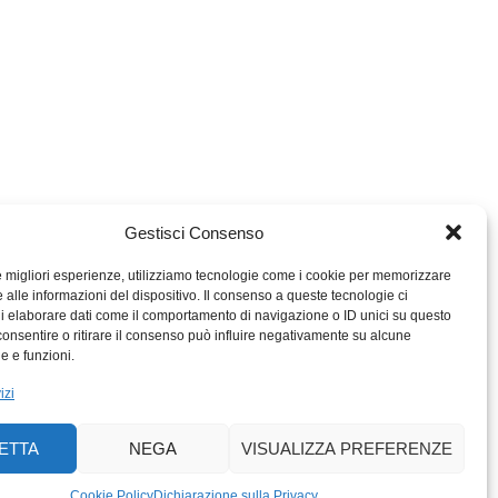
Gestisci Consenso
le migliori esperienze, utilizziamo tecnologie come i cookie per memorizzare
 alle informazioni del dispositivo. Il consenso a queste tecnologie ci
i elaborare dati come il comportamento di navigazione o ID unici su questo
consentire o ritirare il consenso può influire negativamente su alcune
MIGROS TICINO
he e funzioni.
MIGROS
izi
SCUOLA CLUB
PERCENTO CULTURALE
ETTA
NEGA
VISUALIZZA PREFERENZE
MIGROS TICINO
ACTIV FITNESS TICINO
Cookie Policy
Dichiarazione sulla Privacy