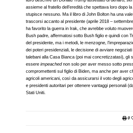
assieme al fratello dell’eredità che spettava loro dopo l
stupisce nessuno. Ma il libro di John Bolton ha una vale
trascorsi accanto al presidente (aprile 2018 – settembre
ha favorito la guerra in Irak, che avrebbe voluto muovere 
Bush padre, affermatosi sotto Bush figlio e quindi con T
del presidente, ma i metodi, le menzogne, l’impreparazion
dei poteri presidenziali, le decisione di avviare negoziati
talebani alla Casa Bianca (poi mai concretizzatasi), gl
essere
impeached
non solo per aver messo sotto pressio
compromettenti sul figlio di Biden, ma anche per aver chi
agricoli americani, così da assicurarsi il voto degli agricol
e presidenti autoritari per ottenere vantaggi personali 
Stati Uniti.
0