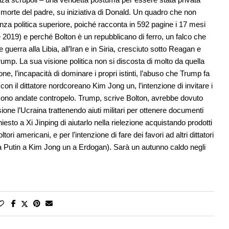
a morte del padre, su iniziativa di Donald. Un quadro che non
nza politica superiore, poiché racconta in 592 pagine i 17 mesi
 2019) e perché Bolton è un repubblicano di ferro, un falco che
guerra alla Libia, all’Iran e in Siria, cresciuto sotto Reagan e
rump. La sua visione politica non si discosta di molto da quella
e, l’incapacità di dominare i propri istinti, l’abuso che Trump fa
 con il dittatore nordcoreano Kim Jong un, l’intenzione di invitare i
i sono andate contropelo. Trump, scrive Bolton, avrebbe dovuto
ne l’Ucraina trattenendo aiuti militari per ottenere documenti
esto a Xi Jinping di aiutarlo nella rielezione acquistando prodotti
tori americani, e per l’intenzione di fare dei favori ad altri dittatori
(da Putin a Kim Jong un a Erdogan). Sarà un autunno caldo negli