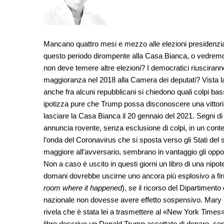
Mancano quattro mesi e mezzo alle elezioni presidenzia
questo periodo dirompente alla Casa Bianca, o vedrem
non deve temere altre elezioni? I democratici riuscirann
maggioranza nel 2018 alla Camera dei deputati? Vista la
anche fra alcuni repubblicani si chiedono quali colpi bas
ipotizza pure che Trump possa disconoscere una vittoria 
lasciare la Casa Bianca il 20 gennaio del 2021. Segni 
annuncia rovente, senza esclusione di colpi, in un cont
l’onda del Coronavirus che si sposta verso gli Stati del s
maggiore all’avversario, sembrano in vantaggio gli oppos
Non a caso è uscito in questi giorni un libro di una nipot
domani dovrebbe uscirne uno ancora più esplosivo a firm
room where it happened
), se il ricorso del Dipartimento
nazionale non dovesse avere effetto sospensivo. Mary L
rivela che è stata lei a trasmettere al «New York Times» 
libro descrive un Donald Trump assettato di denaro, se