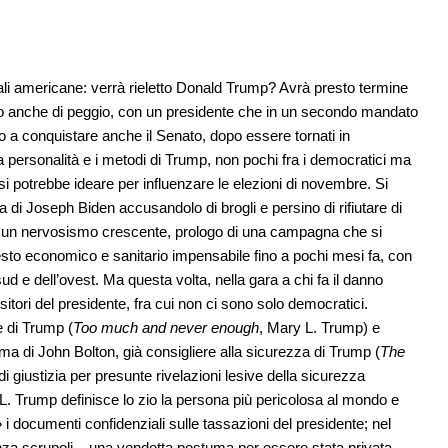
li americane: verrà rieletto Donald Trump? Avrà presto termine
o anche di peggio, con un presidente che in un secondo mandato
o a conquistare anche il Senato, dopo essere tornati in
 personalità e i metodi di Trump, non pochi fra i democratici ma
si potrebbe ideare per influenzare le elezioni di novembre. Si
di Joseph Biden accusandolo di brogli e persino di rifiutare di
di un nervosismo crescente, prologo di una campagna che si
esto economico e sanitario impensabile fino a pochi mesi fa, con
ud e dell’ovest. Ma questa volta, nella gara a chi fa il danno
itori del presidente, fra cui non ci sono solo democratici.
e di Trump (
Too much and never enough
, Mary L. Trump) e
a di John Bolton, già consigliere alla sicurezza di Trump (
The
 di giustizia per presunte rivelazioni lesive della sicurezza
. Trump definisce lo zio la persona più pericolosa al mondo e
i documenti confidenziali sulle tassazioni del presidente; nel
nza scrupoli – una vendetta postuma per essere stata privata