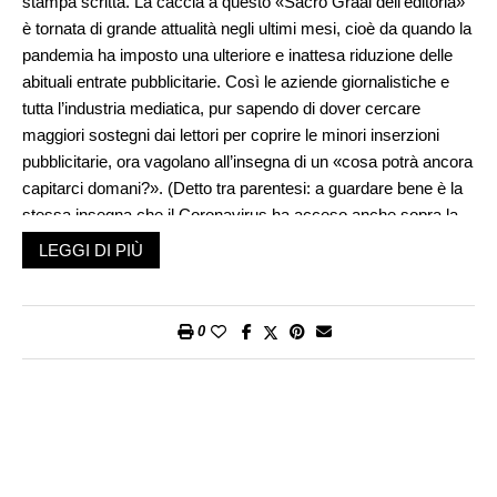
stampa scritta. La caccia a questo «Sacro Graal dell’editoria»
è tornata di grande attualità negli ultimi mesi, cioè da quando la
pandemia ha imposto una ulteriore e inattesa riduzione delle
abituali entrate pubblicitarie. Così le aziende giornalistiche e
tutta l’industria mediatica, pur sapendo di dover cercare
maggiori sostegni dai lettori per coprire le minori inserzioni
pubblicitarie, ora vagolano all’insegna di un «cosa potrà ancora
capitarci domani?». (Detto tra parentesi: a guardare bene è la
stessa insegna che il Coronavirus ha acceso anche sopra la
testa di politici, imprenditori, azionisti e lavoratori. Infatti lo
LEGGI DI PIÙ
stesso interrogativo sovrasta lo stallo di tante industrie, dalle
compagnie aeree al settore dello spettacolo e della cultura,
mettendo in forse il futuro della globalizzazione). C’è però
0
un’eccezione: sui siti online, anche degli stessi quotidiani, dei
siti di informazione e delle riviste, la pubblicità è aumentata
vistosamente. Questo paradosso sembra suggerire che – un
po’ come è capitato con il teleworking o le vendite online – che
pandemia e «lockdown» stanno spingendo anche l’editoria a
cercare cambiamenti o nuovi orientamenti tecnici.