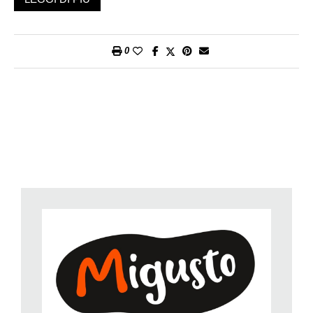
l’aglio schiacciato e la metà del formaggio grattugiato. Unite
l’olio e mescolate. Condite con sale e pepe.
3.
Servite gli asparagi con il pesto e guarniteli con il basilico
0
messo da parte e il resto del formaggio ridotto a scaglie.
Preparazione:
circa 20 minuti.
Per persona:
circa 9 g di proteine, 29 g di grassi, 20 g di
carboidrati, 370 kcal/1550 kJ.