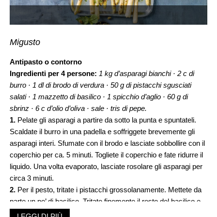
Migusto
Antipasto o contorno
Ingredienti per 4 persone:
1 kg d’asparagi bianchi · 2 c di
burro · 1 dl di brodo di verdura · 50 g di pistacchi sgusciati
salati · 1 mazzetto di basilico · 1 spicchio d’aglio · 60 g di
sbrinz · 6 c d’olio d’oliva · sale · tris di pepe.
1.
Pelate gli asparagi a partire da sotto la punta e spuntateli.
Scaldate il burro in una padella e soffriggete brevemente gli
asparagi interi. Sfumate con il brodo e lasciate sobbollire con il
coperchio per ca. 5 minuti. Togliete il coperchio e fate ridurre il
liquido. Una volta evaporato, lasciate rosolare gli asparagi per
circa 3 minuti.
2.
Per il pesto, tritate i pistacchi grossolanamente. Mettete da
parte un po’ di basilico. Tritate finemente il resto del basilico e
mettetelo assieme ai pistacchi in una scodella. Aggiungete
LEGGI DI PIÙ