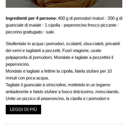
Ingredienti per 4 persone
: 400 g di pomodori maturi · 200 g di
guanciale di maiale · 1 cipolla · peperoncino fresco piccante ·
pecorino grattugiato · sale.
Sbollentate in acqua i pomodori, scolateli, sbucciateli, privateli
dei semi e tagliateli a pezzetti. Fuori stagione, usate
polpapronta di pomodoro. Mondate e tagliate a pezzettini il
peperoncino.
Mondate e tagliate a fettine la cipolla, fatela stufare per 10
minuti con poca acqua.
Tagliate il guanciale a striscioline, mettetelo in un tegame
antiaderente e fatelo stufare a fuoco dolcissimo, mescolando.
Unite un pizzico di peperoncino, la cipolla e i pomodori e
lasciate addensare per 10 minuti a fiamma media. Regolate di
LEGGI DI PIÙ
sale. Con questo sugo condite una pasta o quello che volete,
arricchendo con pecorino.