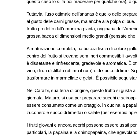
questo caso lo si fa poi macerare per qualche ora), o g
Tuttavia, l’uso ottimale dell’ananas è quello delle prepa
al gusto delle carni grasse, ma anche alla polpa di bue.
frutto prodotto dall’omonima pianta, originaria dell’Americ
grossa bacca di dimensioni medio grandi (pensate che può
A maturazione completa, ha buccia liscia di colore gial
centro del frutto si trovano semi neri commestibili avvo
è dissetante e rinfrescante, gradevole e aromatica. È 
vino, di un distillato (ottimo il rum) o di succo di lime
trasformare in marmellate e gelati. È possibile acquista
Nei Caraibi, sua terra di origine, questo frutto si gusta 
giornata. Maturo, si usa per preparare succhi e sciroppi
essere consumato come un ortaggio. In cucina la papaia 
zucchero e succo di limetta) o salate (per esempio ripie
I frutti giovani e ancora acerbi possono essere usati p
particolari, la papaina e la chimopapaina, che agevolano 