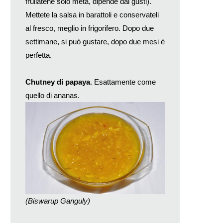
frullatene solo metà, dipende dai gusti).
Mettete la salsa in barattoli e conservateli
al fresco, meglio in frigorifero. Dopo due
settimane, si può gustare, dopo due mesi è
perfetta.
Chutney di papaya
. Esattamente come
quello di ananas.
(Biswarup Ganguly)