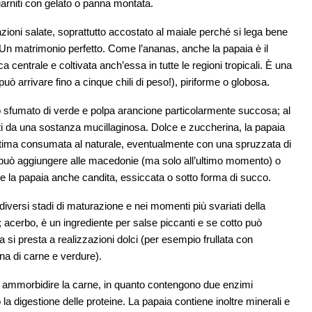
uarniti con gelato o panna montata.
razioni salate, soprattutto accostato al maiale perché si lega bene
 Un matrimonio perfetto. Come l’ananas, anche la papaia è il
a centrale e coltivata anch’essa in tutte le regioni tropicali. È una
 arrivare fino a cinque chili di peso!), piriforme o globosa.
lo sfumato di verde e polpa arancione particolarmente succosa; al
lti da una sostanza mucillaginosa. Dolce e zuccherina, la papaia
ottima consumata al naturale, eventualmente con una spruzzata di
. Si può aggiungere alle macedonie (ma solo all’ultimo momento) o
re la papaia anche candita, essiccata o sotto forma di succo.
a diversi stadi di maturazione e nei momenti più svariati della
; acerbo, è un ingrediente per salse piccanti e se cotto può
si presta a realizzazioni dolci (per esempio frullata con
na di carne e verdure).
er ammorbidire la carne, in quanto contengono due enzimi
la digestione delle proteine. La papaia contiene inoltre minerali e