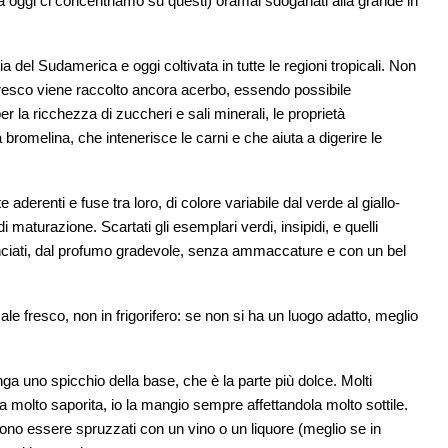
ma oggi ci concentriamo su questi) oramai sdoganati alla grande in
ia del Sudamerica e oggi coltivata in tutte le regioni tropicali. Non
 fresco viene raccolto ancora acerbo, essendo possibile
 la ricchezza di zuccheri e sali minerali, le proprietà
 bromelina, che intenerisce le carni e che aiuta a digerire le
derenti e fuse tra loro, di colore variabile dal verde al giallo-
i maturazione. Scartati gli esemplari verdi, insipidi, e quelli
ranciati, dal profumo gradevole, senza ammaccature e con un bel
e fresco, non in frigorifero: se non si ha un luogo adatto, meglio
enga uno spicchio della base, che è la parte più dolce. Molti
a molto saporita, io la mangio sempre affettandola molto sottile.
ssono essere spruzzati con un vino o un liquore (meglio se in