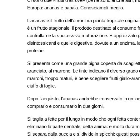
Ci sono due «frutti d’altrove» (ce ne sono anche altri, 
Europa: ananas e papaia. Conosciamoli meglio.
L’ananas è il frutto dell’omonima pianta tropicale originar
è un frutto stagionale: il prodotto destinato al consumo
controllarne la successiva maturazione. È apprezzato per
disintossicanti e quelle digestive, dovute a un enzima, la
proteine.
Si presenta come una grande pigna coperta da scagliette a
aranciato, al marrone. Le tinte indicano il diverso grado d
marroni, troppo maturi, è bene scegliere frutti giallo-a
ciuffo di foglie.
Dopo l’acquisto, l’ananas andrebbe conservato in un local
comprarlo e consumarlo in due giorni.
Si taglia a fette per il lungo in modo che ogni fetta cont
eliminano la parte centrale, detta anima: è molto dura m
Si separa dalla buccia e si divide in spicchi: questi po