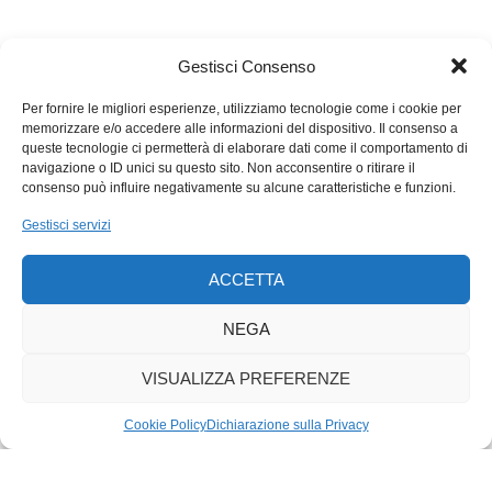
1,5%. Essi precisano però che questa previsione non tiene
conto dell’influenza negativa che potrebbero avere sulla
crescita le soppressioni di avvenimenti sportivi quali i
Gestisci Consenso
campionati del mondo di hockey, le Olimpiadi e i campionati
europei di calcio. Si sa che l’economia svizzera, per il fatto che
Per fornire le migliori esperienze, utilizziamo tecnologie come i cookie per
memorizzare e/o accedere alle informazioni del dispositivo. Il consenso a
da noi sono localizzate le organizzazioni sportive
queste tecnologie ci permetterà di elaborare dati come il comportamento di
internazionali, trae sempre grandi benefici da questi
navigazione o ID unici su questo sito. Non acconsentire o ritirare il
avvenimenti. Se un campionato del mondo di calcio può avere
consenso può influire negativamente su alcune caratteristiche e funzioni.
un impatto positivo sulla crescita dell’economia svizzera
Gestisci servizi
dell’ordine dello 0,3-0,4%, Olimpiadi e campionati europei
assieme – per non parlare dei mondiali di hockey – potrebbero
ACCETTA
di sicuro avere un impatto della medesima ampiezza se non
superiore. Come dire che difficilmente il calo del Pil svizzero
NEGA
per il 2020 sarà inferiore al 2%.
VISUALIZZA PREFERENZE
Cookie Policy
Dichiarazione sulla Privacy