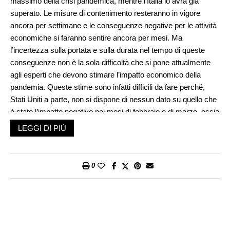
massimo della crisi pandemica, mentre l’Italia lo avrà già
superato. Le misure di contenimento resteranno in vigore
ancora per settimane e le conseguenze negative per le attività
economiche si faranno sentire ancora per mesi. Ma
l’incertezza sulla portata e sulla durata nel tempo di queste
conseguenze non è la sola difficoltà che si pone attualmente
agli esperti che devono stimare l’impatto economico della
pandemia. Queste stime sono infatti difficili da fare perché,
Stati Uniti a parte, non si dispone di nessun dato su quello che
è stato l’impatto negativo nei mesi di febbraio e di marzo, ossia
nei mesi in cui la pandemia ha cominciato a manifestarsi in
LEGGI DI PIÙ
Europa.
Nonostante queste difficoltà, un giorno sì e uno no, vi sono
istituti e gruppi di esperti nazionali e internazionali che
0
pubblicano nuove stime sull’evoluzione del prodotto interno
lordo per il 2020, tenendo conto per l’appunto dell’impatto
negativo del coronavirus. Così hanno fatto gli esperti
dell’OCSE che, ancora prima della fine del mese di marzo
hanno pubblicato un rapporto nel quale affermano che le