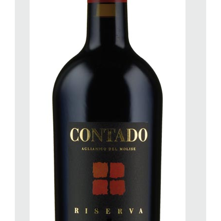
Gli antichi abitatori dell’India, i quali avevano accumulato
avanzate nozioni di chirurgia, furono tra i primi a notare le virtù
anestetiche del vino. A questo proposito su un antico testo
sanscrito abbiamo trovato: «prima dell’operazione al paziente
verrà dato da mangiare ciò che desidera, e vino da bere così
che egli non soffra e non senta il coltello». Insomma la
medicina indiana anticipa di molto alcuni dei risultati attribuiti in
seguito alla civiltà greca.
Anche nella letteratura medica della Cina si fanno frequenti
accenni al «Chiu», nome che veniva dato al vino. Ma
sinceramente non siamo sicuri che ciò fosse il nome di una
bevanda ottenuta solo dalla fermentazione dell’uva, piuttosto
che anche dalla distillazione di cereali. A questi vini venivano in
ogni caso aggiunte sostanze varie: estratto di ginseng, oppio,
rabarbaro, arsenico… compresi diversi organi di animali,
fegato di lucertola, carne di vipera, pelle di cavallette.
Sembrano pozioni magiche, utilizzando sempre il vino come
base alcolica, usate per combattere ogni genere di malanno. In