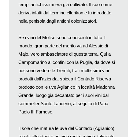
apriranno la strada a quelli medici che verranno effettuati più
tempi antichissimi era già coltivato. Il suo nome
tardi in epoca romana da Celso, Dioscoride e soprattutto da
deriva infatti dal termine ellerikon e fu introdotto
Galeno senza dimenticare Plinio il Vecchio.
nella penisola dagli antichi colonizzatori.
Notevole fu pure il contributo di Ippocrate alla cultura della sua
epoca e il suo pensiero influenzò non poco celebri filosofi quali
Se i vini del Molise sono conosciuti in tutto il
Socrate, Platone e Aristotele. Furono appunto questi
mondo, gran parte del merito va ad Alessio di
personaggi a portare il vino nel mondo della filosofia da un
Majo, vero ambasciatore di questa terra. Qui a
punto di vista etico, tema che interessò sempre più da vicino
Campomarino ai confini con la Puglia, da dove si
anche il mondo medico. Ci riferiamo all’ebbrezza e agli effetti
possono vedere le Tremiti, tra i moltissimi vini
che l’alcol ha sull’organismo.
prodotti dall’azienda, spicca il Contado Riserva
I grandi filosofi greci si lasciarono progressivamente alle spalle
prodotto con le uve Aglianico in località Madonna
una cultura del bere che oggi definiremmo «dionisiaca»,
Grande; luogo già decantato per i suoi vini dal
ovvero che considerava il vino come una bevanda che
sommelier Sante Lancerio, al seguito di Papa
conduceva l’individuo a un’unione con il divino, e cominciava
Paolo III Farnese.
invece a negare ogni effetto positivo legato all’ebbrezza. A
fianco di quello medico, iniziò così un lungo percorso filosofico
Il sole che matura le uve del Contado (Aglianico)
sul quale non ci dilungheremo oltre.
regala alle stesse un vino rosso rubino, talmente