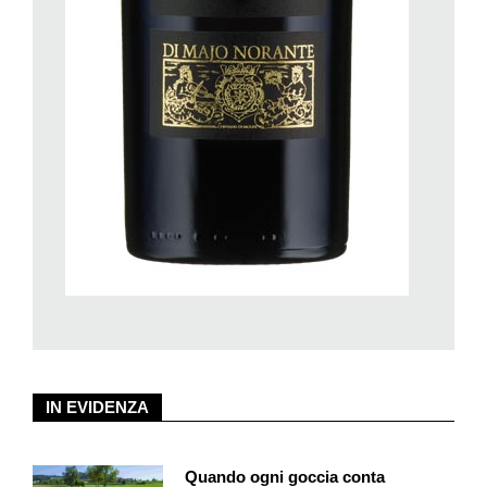
alcuni casi, il vino addizionato di spezie veniva bevuto caldo
per curare la tosse e il raffreddore. Da qui forse l’origine di ciò
che oggi chiamiamo
vin brûlé
.
Informazioni:
La prima parte dell’articolo è uscita su «Azione» del
9 marzo
2020
.
IN EVIDENZA
Quando ogni goccia conta