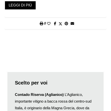
osservazione del paziente e di come reagisce ai trattamenti. Il
LEGGI DI PIÙ
grande medico del passato rivela uno speciale equilibrio nel
giudizio sul vino, affermando che le dosi non devono mai
essere eccessive e quando sono giustamente proporzionate ai
0
singoli pazienti si rivelano sempre benefiche. Non per niente a
Ippocrate viene attribuito il famoso detto: «il vino è per l’uomo
come l’acqua per le piante: la giusta dose le fa star rette,
l’eccesso le fa cadere».
Senza dubbio gli scritti del celebre medico greco sono i primi
nella storia dove fa la comparsa il concetto di «consumo
moderato». Ma Ippocrate è soprattutto il primo medico ad aver
studiato il vino, mettendolo in relazione agli effetti che questa
bevanda ha sull’essere umano, sgombrando dalla scena
Scelto per voi
medica molti riferimenti magici/religiosi. Per Ippocrate non
esiste più il vino generico, ma distingue il vino secondo le
Contado Riserva (Aglianico)
L’Aglianico,
tipologie (dolci, mielati, bianchi, rossi), ognuna delle quali
scatena differenti reazioni fisiologiche e dunque si presta
importante vitigno a bacca rossa del centro-sud
meglio delle altre alla cura delle diverse patologie. I suoi studi
Italia, è originario della Magna Grecia, dove da