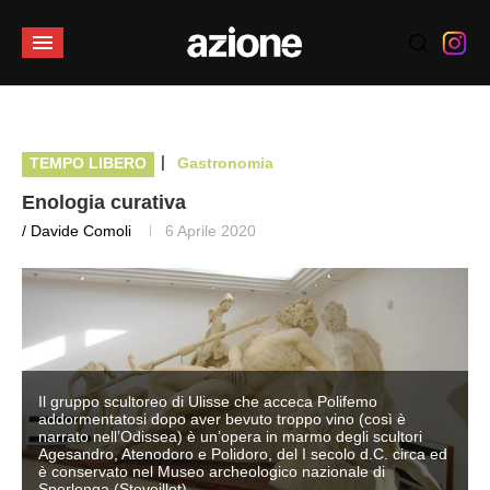
|
TEMPO LIBERO
Gastronomia
Enologia curativa
/ Davide Comoli
6 Aprile 2020
Il gruppo scultoreo di Ulisse che acceca Polifemo
addormentatosi dopo aver bevuto troppo vino (così è
narrato nell’Odissea) è un’opera in marmo degli scultori
d
Agesandro, Atenodoro e Polidoro, del I secolo d.C. circa ed
è conservato nel Museo archeologico nazionale di
Sperlonga (Steveillot)