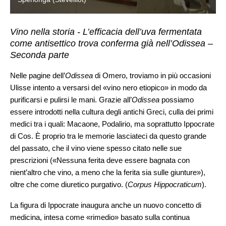
Vino nella storia - L’efficacia dell’uva fermentata
come antisettico trova conferma già nell’Odissea –
Seconda parte
Nelle pagine dell’
Odissea
di Omero, troviamo in più occasioni
Ulisse intento a versarsi del «vino nero etiopico» in modo da
purificarsi e pulirsi le mani. Grazie all’
Odissea
possiamo
essere introdotti nella cultura degli antichi Greci, culla dei primi
medici tra i quali: Macaone, Podalirio, ma soprattutto Ippocrate
di Cos. È proprio tra le memorie lasciateci da questo grande
del passato, che il vino viene spesso citato nelle sue
prescrizioni («Nessuna ferita deve essere bagnata con
nient’altro che vino, a meno che la ferita sia sulle giunture»),
oltre che come diuretico purgativo. (
Corpus Hippocraticum
).
La figura di Ippocrate inaugura anche un nuovo concetto di
medicina, intesa come «rimedio» basato sulla continua