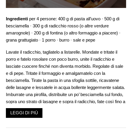
Ingredienti
per 4 persone: 400 g di pasta all’uovo · 500 g di
besciamella · 300 g di radicchio rosso (o altre verdure
amarognole) · 200 g di fontina (o altro formaggio a piacere) ·
grana grattugiato · 1 porro · burro · sale e pepe
Lavate il radicchio, tagliatelo a listarelle. Mondate e tritate il
porro e fatelo rosolare con poco burro, unite il radicchio e
lasciate cuocere finché non diventa morbido. Regolate di sale
e di pepe. Tritate il formaggio e amalgamatelo con la
besciamella. Tirate la pasta in una sfoglia sottile, ricavatene
delle lasagne e lessatele in acqua bollente leggermente salata.
Imburrate una pirofila, distribuite un po’ besciamella sul fondo,
sopra uno strato di lasagne e sopra il radicchio, fate così fino a
esaurimento degli ingredienti, terminando con radicchio, poi
LEGGI DI PIÙ
fiocchetti di burro e grana. Cuocete in forno a 180° per 30
minuti e servite.