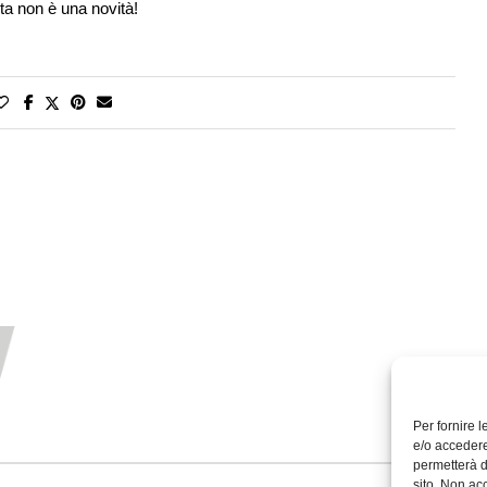
ta non è una novità!
Per fornire 
e/o accedere
permetterà d
sito. Non ac