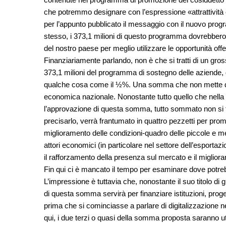
che potremmo designare con l’espressione «attrattività 
per l’appunto pubblicato il messaggio con il nuovo pro
stesso, i 373,1 milioni di questo programma dovrebbero s
del nostro paese per meglio utilizzare le opportunità offer
Finanziariamente parlando, non è che si tratti di un gros
373,1 milioni del programma di sostegno delle aziende, 
qualche cosa come il ½%. Una somma che non mette di sic
economica nazionale. Nonostante tutto quello che nella 
l’approvazione di questa somma, tutto sommato non si t
precisarlo, verrà frantumato in quattro pezzetti per prom
miglioramento delle condizioni-quadro delle piccole e me
attori economici (in particolare nel settore dell’esportazi
il rafforzamento della presenza sul mercato e il miglioram
Fin qui ci è mancato il tempo per esaminare dove potrebb
L’impressione è tuttavia che, nonostante il suo titolo di 
di questa somma servirà per finanziare istituzioni, proget
prima che si cominciasse a parlare di digitalizzazione n
qui, i due terzi o quasi della somma proposta saranno util