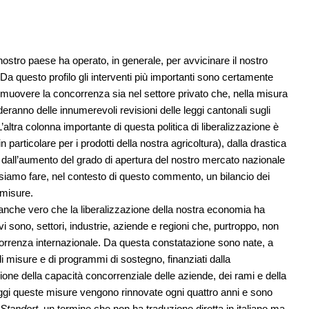
 nostro paese ha operato, in generale, per avvicinare il nostro
a questo profilo gli interventi più importanti sono certamente
a promuovere la concorrenza sia nel settore privato che, nella misura
orderanno delle innumerevoli revisioni delle leggi cantonali sugli
altra colonna importante di questa politica di liberalizzazione è
n particolare per i prodotti della nostra agricoltura), dalla drastica
le, dall’aumento del grado di apertura del nostro mercato nazionale
siamo fare, nel contesto di questo commento, un bilancio dei
 misure.
 anche vero che la liberalizzazione della nostra economia ha
 sono, settori, industrie, aziende e regioni che, purtroppo, non
ncorrenza internazionale. Da questa constatazione sono nate, a
di misure e di programmi di sostegno, finanziati dalla
one della capacità concorrenziale delle aziende, dei rami e della
ggi queste misure vengono rinnovate ogni quattro anni e sono
Standort
, un termine che non ha traduzione diretta in italiano ma