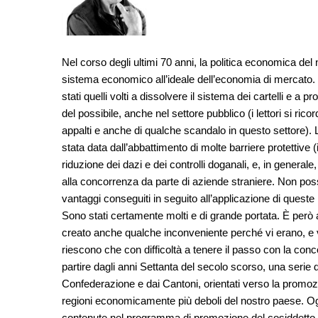
Nel corso degli ultimi 70 anni, la politica economica del
sistema economico all’ideale dell’economia di mercato. D
stati quelli volti a dissolvere il sistema dei cartelli e 
del possibile, anche nel settore pubblico (i lettori si ric
appalti e anche di qualche scandalo in questo settore). L’
stata data dall’abbattimento di molte barriere protettive (i
riduzione dei dazi e dei controlli doganali, e, in genera
alla concorrenza da parte di aziende straniere. Non pos
vantaggi conseguiti in seguito all’applicazione di queste
Sono stati certamente molti e di grande portata. È però
creato anche qualche inconveniente perché vi erano, e vi
riescono che con difficoltà a tenere il passo con la co
partire dagli anni Settanta del secolo scorso, una serie 
Confederazione e dai Cantoni, orientati verso la promozi
regioni economicamente più deboli del nostro paese. O
contenute nel programma di promozione del cosiddetto