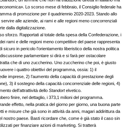
economica». Lo scorso mese di febbraio, il Consiglio federale ha
gramma di promozione per il quadriennio 2020-2023. Stando allo
ervire alle aziende, ai rami e alle regioni meno concorrenziali
te dalla digitalizzazione.
so sforzo. Rapportati al totale della spesa della Confederazione, i
dei rami e delle regioni meno competitive del paese rappresenta
uro in pericolo l’orientamento liberistico della nostra politica
discussione parlamentare si dirà e si farà per ostacolare
ratta che di uno zuccherino. Uno zuccherino che poi, è giusto
uovere i quattro obiettivi del programma, ossia: 1) il
die imprese, 2) l’aumento della capacità di prestazione degli
one), 3) il sostegno della capacità concorrenziale delle regioni, 4)
ento dell’attrattività dello
Standort
elvetico.
ero finire, nel dettaglio, i 373,1 milioni del programma.
grande effetto, nella pratica del giorno per giorno, una buona parte
ti e misure che già sono in attività da anni, magari addirittura da
el nostro paese. Basti ricordare che, come è già stato il caso sin
izzati per finanziare azioni di marketing. Si tratterà