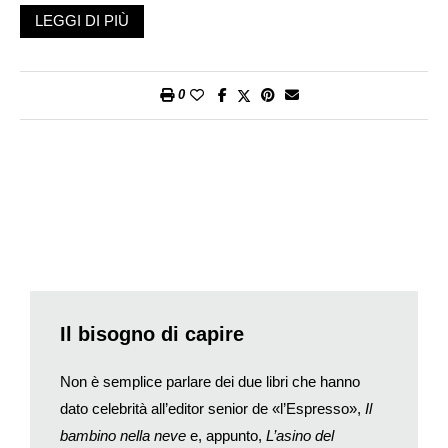
patria dopo la guerra, solo per ritrovarsi nuovamente costretto
LEGGI DI PIÙ
a lasciare la Polonia nel 1968, emigrando in Israele. In Medio
Oriente Goldkorn trova un Paese diametralmente opposto alla
Polonia (infatti parla della terra dei popoli del deserto, in
0
contrapposizione con la terra dei popoli dei boschi), uscito da
poco dalla Guerra dei Sei Giorni, in cui la costruzione di una
nazione di appena vent’anni è in piena realizzazione, e vede
protagonisti alcuni personaggi destinati a entrare nella storia,
come Amos Oz. Gli studi riporteranno Goldkorn in Europa,
dapprima in Germania, e poi in Italia, dove vive tuttora. Lo
abbiamo incontrato alla Fondazione Giangiacomo Feltrinelli di
Milano.
Wlodek Goldkorn, le sue prime lingue materne sono state
il polacco e lo yiddish, seguite dall’ebraico. In che lingua
Il bisogno di capire
ha scritto i suoi due libri?
In italiano, poiché è la mia lingua di lavoro. Molti scrittori
Non è semplice parlare dei due libri che hanno
scrivono letteratura in una lingua appresa da adulti, scelta che
dato celebrità all’editor senior de «l’Espresso»,
Il
comporta alcuni privilegi importanti. È un procedimento
bambino nella neve
e, appunto,
L’asino del
spontaneo che assomiglia alla psicanalisi: scrivere in una