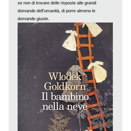
se non di trovare delle risposte alle grandi
contraddizione: non posso ricordare sempre, se lo facessi
domande dell’umanità, di porre almeno le
finirei per diventare rancoroso e incapace di sognare. Ma il
sogno comporta l’oblìo.
domande giuste.
Durante un viaggio in Polonia racconta di essere finito in
una manifestazione nazionalista. Come vive il rafforzarsi
di queste ideologie?
È un fenomeno in crescita, forse in Polonia più che altrove.
Credo che il risorgere dei fascismi o dei nazionalismi radicali si
debba combattere soprattutto con mezzi politici, cioè
contrastando la narrazione del futuro di queste persone con un
altro tipo di narrazione.
E se lo Stato non attua questo contrasto?
Allora significa che noi democratici non siamo stati abbastanza
bravi. È molto importante raccontare la Shoah, poiché può
servire per insegnare il linguaggio della rivolta contro
l’esistente, della non accettazione, del restare critici e dalla
parte degli oppressi, sempre.
Lei infatti parla della «dignità della disfatta».
Certo, ma ciò non vuol dire che gli oppressi siano buoni, anzi,