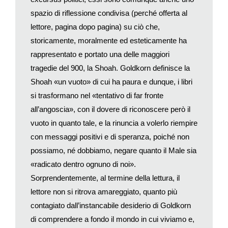
poiché l’eccesso prevede l’assunzione di responsabilità.
spazio di riflessione condivisa (perché offerta al
Qual è il suo rapporto con la memoria?
lettore, pagina dopo pagina) su ciò che,
Io sono contro l’eccesso di memoria. Riallacciandomi alle
parole della donna del libro, credo che la situazione italiana non
storicamente, moralmente ed esteticamente ha
sia paragonabile al contesto tedesco. In Italia i conti con il
rappresentato e portato una delle maggiori
fascismo li hanno fatti i partigiani e la costituzione, che è
tragedie del 900, la Shoah. Goldkorn definisce la
antifascista. Resta comunque l’elaborazione intellettuale, che è
Shoah «un vuoto» di cui ha paura e dunque, i libri
tutta da discutere, tenendo conto dei partigiani. I tedeschi
si trasformano nel «tentativo di far fronte
hanno dovuto fare i conti in modo molto più radicale con la
all’angoscia», con il dovere di riconoscere però il
memoria, anche perché la Shoah è «roba loro». La Germania
vuoto in quanto tale, e la rinuncia a volerlo riempire
è stata convertita alla democrazia quasi per forza, mentre
con messaggi positivi e di speranza, poiché non
l’Italia l’ha conquistata, e questa è una differenza enorme.
E allora qual è secondo lei la dose giusta di memoria?
possiamo, né dobbiamo, negare quanto il Male sia
Non lo so. So solo che per vivere bisogna dimenticare molte
«radicato dentro ognuno di noi».
cose. Non c’è memoria senza oblìo, e questo è un concetto
Sorprendentemente, al termine della lettura, il
che ribadisco ne
Il bambino nella neve
. Vado ad Auschwitz
lettore non si ritrova amareggiato, quanto più
perché voglio imparare a memoria la mia tomba di famiglia, il
contagiato dall’instancabile desiderio di Goldkorn
mio cimitero di famiglia, che purtroppo non ha tomba, ma
di comprendere a fondo il mondo in cui viviamo e,
quando esco lo voglio dimenticare. Questa non è una