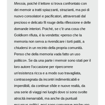
Messia
, poiché il lettore si trova confrontato con
lingua imparata da adulti dà una libertà impossibile nella propria
dei memoir a tratti spiazzanti, strazianti, ma poi di
lingua materna. Il rapporto con la parola è meno gravato dalle
nuovo consolatori e pacificatori, attraversati dal
associazioni o dalle cose che riportano all’infanzia, c’è una
maggiore distanza con la parola.
prezioso e delicato fil rouge della riflessione e delle
La parola non è immediata, ma mediata. Si dice che Joseph
domande interiori. Poiché, se c’è una cosa che
Conrad sul letto di morte parlasse polacco, perché non
Goldkorn rifiuta, è la vendetta: «penso che la
mediava ormai più. Scrivendo in una lingua che non è quella
memoria non serva a rivendicare i torti patiti, a
materna si hanno anche degli obblighi: la lingua diventa
chiudersi in un recinto della propria comunità.
classica, e non si può usare lo slang o storpiare le parole,
Penso che della memoria vada fatto un uso
perché il lettore sentirebbe immediatamente che si tratta di un
politico». Se da una parte i memoir sono stati per il
artefatto. Se da un lato si ha la libertà psicologica, dall’altro si è
loro autore l’occasione per ripercorrere
incatenati a uno stile letterario da cui è impossibile uscire, ma
a me non dispiace.
un’esistenza ricca e a modo suo travagliata,
In questi tempi, in relazione alle commemorazioni
contrassegnata da incontri indimenticabili e
dell’Olocausto, sentiamo parlare spesso di memoria,
imperdibili, da continue sfide e nuove realtà, da
concetto che attraversa anche i suoi libri. Ne
L’asino e il
una serie di viaggi nei luoghi dove si sono svolte
Messia
riporta le parole di una donna tedesca che
atrocità inenarrabili, ma anche da puntuali
sostiene di preferire l’eccesso di memoria alla sottrazione,
excursus politici, essi sono comunque anche uno