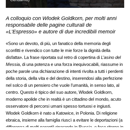
A colloquio con Wlodek Goldkorn, per molti anni
responsabile delle pagine culturali de
«L’Espresso» e autore di due incredibili memoir
«Sono un devoto, di più, un fanatico della memoria degli
sconfitti e rivendico con tutte le mie forze la dignità della
disfatta». La frase riportata sul retro di copertina di
L’asino del
Messia
, di una potenza e una forza inequivocabili, riassume in
poche parole una dichiarazione di intenti rivolta a tutti i perdenti
della storia, della vita e del destino, inserendosi alla perfezione
nel solco di un pensiero che vuole l’umanità, in senso lato, al
centro. Questo è tipico del suo autore, Wlodek Goldkorn,
moderno apolide che in realtà è un cittadino del mondo, acuto
osservatore di percorsi umani spesso tortuosi e ingiusti.
Wlodek Goldkorn è nato a Katowice, in Polonia. Di religione
ebraica, insieme alla famiglia riuscì a evitare le deportazioni (a
differenza di molti parenti) riparando in Russia, e fece ritorno in