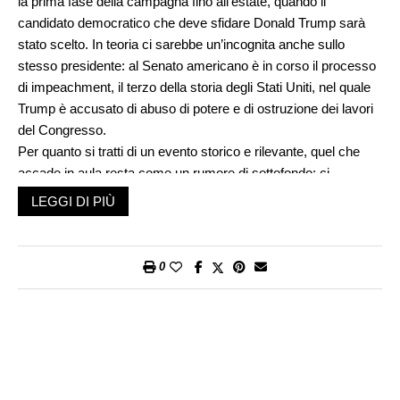
la prima fase della campagna fino all’estate, quando il
candidato democratico che deve sfidare Donald Trump sarà
stato scelto. In teoria ci sarebbe un’incognita anche sullo
stesso presidente: al Senato americano è in corso il processo
di impeachment, il terzo della storia degli Stati Uniti, nel quale
Trump è accusato di abuso di potere e di ostruzione dei lavori
del Congresso.
Per quanto si tratti di un evento storico e rilevante, quel che
accade in aula resta come un rumore di sottofondo: ci
appassioniamo più alle lamentele dei senatori che devono
LEGGI DI PIÙ
restare chiusi lì dentro a bere solo acqua o latte, senza telefoni
e senza materiale di svago, che al merito del dibattito. Questo
accade non soltanto perché la materia del contendere è
0
complessa – uno scambio che sa di ricatto: gli aiuti militari
all’Ucraina in cambio di materiale compromettente su rivali
politici: i Biden – ma anche perché il finale è dato per certo: i
repubblicani hanno la maggioranza al Senato, se tutti votano
per assolvere Trump come sembra vogliano fare, Trump
resterà presidente.