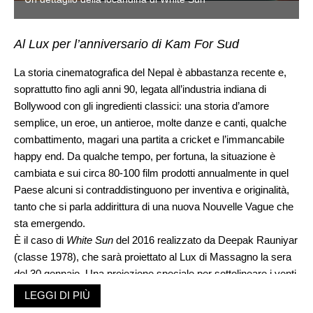
Al Lux per l’anniversario di Kam For Sud
La storia cinematografica del Nepal è abbastanza recente e,
soprattutto fino agli anni 90, legata all’industria indiana di
Bollywood con gli ingredienti classici: una storia d’amore
semplice, un eroe, un antieroe, molte danze e canti, qualche
combattimento, magari una partita a cricket e l’immancabile
happy end. Da qualche tempo, per fortuna, la situazione è
cambiata e sui circa 80-100 film prodotti annualmente in quel
Paese alcuni si contraddistinguono per inventiva e originalità,
tanto che si parla addirittura di una nuova Nouvelle Vague che
sta emergendo.
È il caso di
White Sun
del 2016 realizzato da Deepak Rauniyar
(classe 1978), che sarà proiettato al Lux di Massagno la sera
del 30 gennaio. Una proiezione speciale per sottolineare i venti
anni in Nepal dell’associazione
Kam For Sud
.
LEGGI DI PIÙ
Un film intenso, che con uno stile realistico mette in luce una