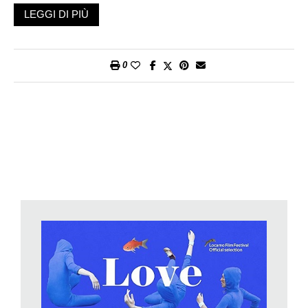
faceva tutto male e mi faceva ridere. E poi è un dramma su
LEGGI DI PIÙ
una lotta interiore, una cosa che non si vede spesso.
È un film sul corpo e sulla lotta tra Seconda e il mondo.
Seconda da una parte gestisce benissimo il suo corpo, allo
0
stesso tempo non riesce a portarlo fuori di casa. È una
battaglia dentro di lei, poiché non riesce a fare ciò che vuole di
più: uscire. La guerra interiore le crea limiti che la fanno andare
in conflitto con il mondo esterno. Quando lancia oggetti dalla
finestra ride, è un gioco, cerca di farsi vedere, è un modo per
comunicare.
Il titolo cosa significa?
È ciò che potrebbe dire Seconda a se stessa. Il suo percorso
è di evoluzione, impara a volersi bene. Naturalmente c’è anche
la canzone di Elvis Presley. Amo il kitsch e gli imitatori di Elvis.
Il film non è né dramma né commedia e gli imitatori rientrano in
questo genere.
A chi si è ispirata?