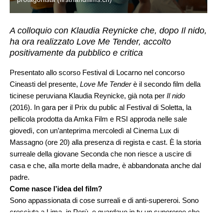
A colloquio con Klaudia Reynicke che, dopo Il nido,
ha ora realizzato Love Me Tender, accolto
positivamente da pubblico e critica
Presentato allo scorso Festival di Locarno nel concorso
Cineasti del presente,
Love Me Tender
è il secondo film della
ticinese peruviana Klaudia Reynicke, già nota per
Il nido
(2016). In gara per il Prix du public al Festival di Soletta, la
pellicola prodotta da Amka Film e RSI approda nelle sale
giovedì, con un’anteprima mercoledì al Cinema Lux di
Massagno (ore 20) alla presenza di regista e cast. È la storia
surreale della giovane Seconda che non riesce a uscire di
casa e che, alla morte della madre, è abbandonata anche dal
padre.
Come nasce l’idea del film?
Sono appassionata di cose surreali e di anti-supereroi. Sono
cresciuta a Lima, in Perù, e guardavo in tv un supereroe che