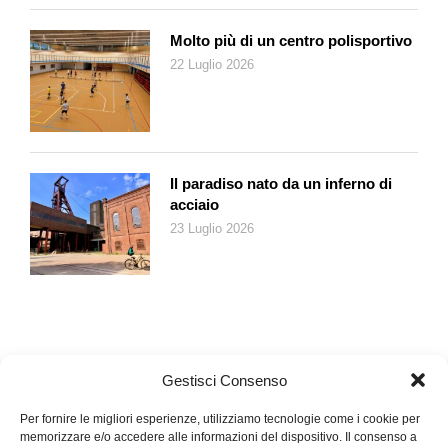
Amka hanno creduto in me e in questo progetto fin dall’inizio.
Molto più di un centro polisportivo
Siamo stati contenti della selezione a Locarno, ma temevamo
22 Luglio 2026
si pensasse che fosse perché siamo ticinesi, invece Lili
Hinstin non ci ha fatto regali. Andare al Festival di Toronto con
giovani registi di tutto il mondo è stato fantastico e ha creato un
interesse. Il film fa parlare del Ticino: all’estero devo sempre
spiegare che è un film svizzero, anche se parlato in italiano.
Il paradiso nato da un inferno di
Quali reazioni si aspetta davanti a un film così strano?
acciaio
Sembra più strano di quello che è, alla fine è una storia
23 Luglio 2026
semplice. È un film che suscita emozioni diverse in ciascuno e
lo spettatore deve decidere di lasciarsi andare. Anche chi
guarda film più classici può trascorrere bei momenti con
Love
Me Tender
. Del resto se ne parla anche perché è strano. Ci
sono tante persone che si sentono isolate, a ogni proiezione
qualcuno mi dice che si è identificato in Seconda.
Gestisci Consenso
Per fornire le migliori esperienze, utilizziamo tecnologie come i cookie per
memorizzare e/o accedere alle informazioni del dispositivo. Il consenso a