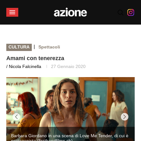
|
CULTURA
Spettacoli
Amami con tenerezza
/ Nicola Falcinella
27 Gennaio 2020
Barbara Giordano in una scena di Love Me Tender, di cui è
protagonista (firsthandfilms.ch)