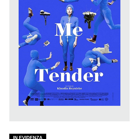
Mi piacciono i film surreali. Quando vidi
Un chien andalou
di
Buñuel ci pensai per giorni. Ho una formazione da sociologa e
da artista, questo film non arriva solo dal cinema, ma ho preso
ispirazione da varie arti. Per esempio lo scontro iniziale viene
dalle performance di Marina Abramovich.
È un film molto diverso da
Il nido
.
Il nido per me è stato una scuola per capire come funziona la
macchina della finzione. Ho avuto la fortuna di produrlo e
realizzarlo in fretta. Dovevo capire quello che non volevo più
fare, come raccontare una storia classica. Lavorando a
Il nido
ascoltavo chi aveva più esperienza, ma non ne sono rimasta
soddisfatta, mentre di
Love Me Tender
lo sono: è un film più
personale e artistico. Non penso di poter fare qualcosa di
classico ed essere felice del risultato, non mi basta raccontare
una storia.
Come ha scelto la protagonista Barbara Giordano?
Il personaggio di Seconda era scritto per una donna più adulta.
IN EVIDENZA