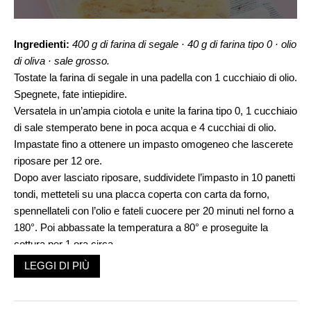
Ingredienti:
400 g di farina di segale
·
40 g di farina tipo 0
·
olio
di oliva
·
sale grosso.
Tostate la farina di segale in una padella con 1 cucchiaio di olio.
Spegnete, fate intiepidire.
Versatela in un’ampia ciotola e unite la farina tipo 0, 1 cucchiaio
di sale stemperato bene in poca acqua e 4 cucchiai di olio.
Impastate fino a ottenere un impasto omogeneo che lascerete
riposare per 12 ore.
Dopo aver lasciato riposare, suddividete l’impasto in 10 panetti
tondi, metteteli su una placca coperta con carta da forno,
spennellateli con l’olio e fateli cuocere per 20 minuti nel forno a
180°. Poi abbassate la temperatura a 80° e proseguite la
cottura per 1 ora circa.
LEGGI DI PIÙ