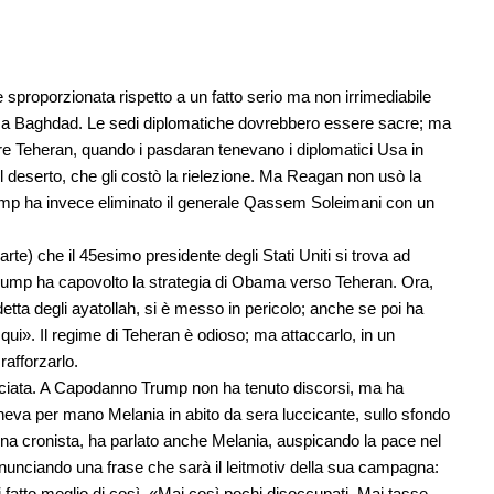
 sproporzionata rispetto a un fatto serio ma non irrimediabile
a a Baghdad. Le sedi diplomatiche dovrebbero essere sacre; ma
 Teheran, quando i pasdaran tenevano i diplomatici Usa in
l deserto, che gli costò la rielezione. Ma Reagan non usò la
rump ha invece eliminato il generale Qassem Soleimani con un
rte) che il 45esimo presidente degli Stati Uniti si trova ad
Trump ha capovolto la strategia di Obama verso Teheran. Ora,
ta degli ayatollah, si è messo in pericolo; anche se poi ha
qui». Il regime di Teheran è odioso; ma attaccarlo, in un
rafforzarlo.
nciata. A Capodanno Trump non ha tenuto discorsi, ma ha
eneva per mano Melania in abito da sera luccicante, sullo sfondo
a una cronista, ha parlato anche Melania, auspicando la pace nel
unciando una frase che sarà il leitmotiv della sua campagna:
fatto meglio di così. «Mai così pochi disoccupati. Mai tasse