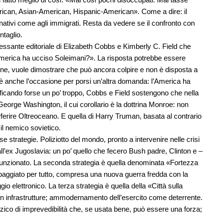
erican, Asian-American, Hispanic-American». Come a dire: il
i nativi come agli immigrati. Resta da vedere se il confronto con
ntaglio.
ressante editoriale di Elizabeth Cobbs e Kimberly C. Field che
America ha ucciso Soleimani?». La risposta potrebbe essere
egione, vuole dimostrare che può ancora colpire e non è disposta a
le è anche l’occasione per porsi un’altra domanda: l’America ha
ficando forse un po’ troppo, Cobbs e Field sostengono che nella
George Washington, il cui corollario è la dottrina Monroe: non
erferire Oltreoceano. E quella di Harry Truman, basata al contrario
 il nemico sovietico.
se strategie. Poliziotto del mondo, pronto a intervenire nelle crisi
 all’ex Jugoslavia: un po’ quello che fecero Bush padre, Clinton e –
funzionato. La seconda strategia è quella denominata «Fortezza
uipaggiato per tutto, compresa una nuova guerra fredda con la
o elettronico. La terza strategia è quella della «Città sulla
nti in infrastrutture; ammodernamento dell’esercito come deterrente.
zzico di imprevedibilità che, se usata bene, può essere una forza;