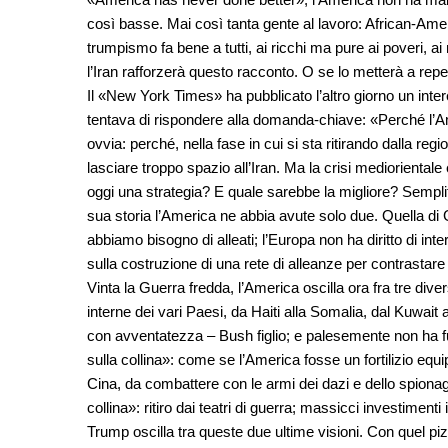
così basse. Mai così tanta gente al lavoro: African-Am
trumpismo fa bene a tutti, ai ricchi ma pure ai poveri, a
l’Iran rafforzerà questo racconto. O se lo metterà a repe
Il «New York Times» ha pubblicato l’altro giorno un inte
tentava di rispondere alla domanda-chiave: «Perché l’
ovvia: perché, nella fase in cui si sta ritirando dalla r
lasciare troppo spazio all’Iran. Ma la crisi mediorienta
oggi una strategia? E quale sarebbe la migliore? Sempli
sua storia l’America ne abbia avute solo due. Quella di 
abbiamo bisogno di alleati; l’Europa non ha diritto di int
sulla costruzione di una rete di alleanze per contrastare
Vinta la Guerra fredda, l’America oscilla ora fra tre diver
interne dei vari Paesi, da Haiti alla Somalia, dal Kuwait
con avventatezza – Bush figlio; e palesemente non ha 
sulla collina»: come se l’America fosse un fortilizio eq
Cina, da combattere con le armi dei dazi e dello spionaggi
collina»: ritiro dai teatri di guerra; massicci investime
Trump oscilla tra queste due ultime visioni. Con quel pi