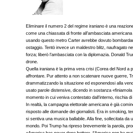
Eliminare il numero 2 del regime iraniano è una reazione
come una chiassata di fronte all’ambasciata american
usando questo metro Carter avrebbe dovuto bombardare
ostaggio. Tentò invece un maldestro blitz, naufragato ne
forza; liberò l’ambasciata con la diplomazia. Donald T
drone.
Quella iraniana è la prima vera crisi (Corea del Nord a pa
affrontare. Pur attento a non scatenare nuove guerre, 
drammatizzando la situazione ed esponendosi alla vendet
usato parole distensive, dicendo in sostanza «finiamola 
momento in cui veniva contestato dall’interno, rischia di 
In realtà, la campagna elettorale americana è già comi
risposto alle domande dei giornalisti. Era in smoking, t
si sentiva una musica ballabile. Alla fine, sollecitata d
mondo. Poi Trump ha ripreso brevemente la parola, pron
«America has never done better», l’America non ha mai 