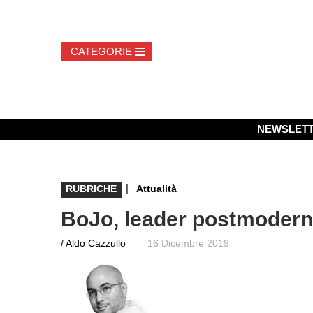
NEWSLET
|
RUBRICHE
Attualità
BoJo, leader postmoder
/ Aldo Cazzullo
16 Dicembre 2019