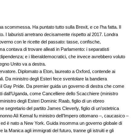
a scommessa. Ha puntato tutto sulla Brexit, e ce l’ha fatta. Il
. I laburisti arretrano decisamente rispetto al 2017. Londra
overno con le ricette del passato: tasse, confische,
 contava di trovare alleati in Parlamento: i separatisti
ipendenza; e i liberaldemocratici, che invece avrebbero voluto
Regno Unito va a destra.
vatore. Diplomato a Eton, laureato a Oxford, contende ai
tuali. Da ministro degli Esteri fece sventolare la bandiera
 il Gay Pride. Da premier guida un governo di destra che come
igrati dall’Uganda, come Cancelliere dello Scacchiere (ministro
ministro degli Esteri Dominic Raab, figlio di un ebreo
e segretario del partito James Cleverly, figlio di un’ostetrica
isnonno Alì Kemal fu ministro dell’Impero ottomano –, caucasico –
o ed è nato a New York. Guida insomma un governo globale di
 Manica agli immigrati del futuro, tranne gli istruiti e gli