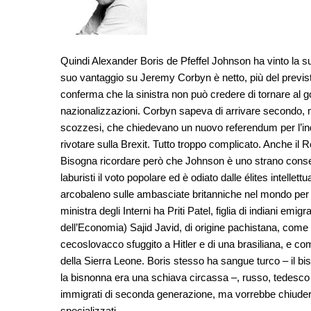
Quindi Alexander Boris de Pfeffel Johnson ha vinto la su
suo vantaggio su Jeremy Corbyn è netto, più del previsto
conferma che la sinistra non può credere di tornare al g
nazionalizzazioni. Corbyn sapeva di arrivare secondo, ma
scozzesi, che chiedevano un nuovo referendum per l’ind
rivotare sulla Brexit. Tutto troppo complicato. Anche il 
Bisogna ricordare però che Johnson è uno strano conser
laburisti il voto popolare ed è odiato dalle élites intellet
arcobaleno sulle ambasciate britanniche nel mondo per
ministra degli Interni ha Priti Patel, figlia di indiani em
dell’Economia) Sajid Javid, di origine pachistana, come 
cecoslovacco sfuggito a Hitler e di una brasiliana, e com
della Sierra Leone. Boris stesso ha sangue turco – il b
la bisnonna era una schiava circassa –, russo, tedesc
immigrati di seconda generazione, ma vorrebbe chiudere la
specializzati.