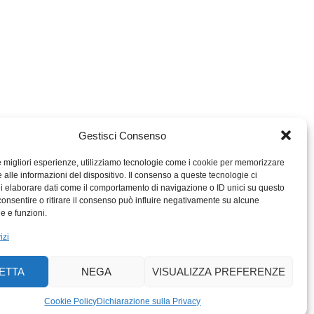
Gestisci Consenso
le migliori esperienze, utilizziamo tecnologie come i cookie per memorizzare
 alle informazioni del dispositivo. Il consenso a queste tecnologie ci
i elaborare dati come il comportamento di navigazione o ID unici su questo
consentire o ritirare il consenso può influire negativamente su alcune
MIGROS TICINO
he e funzioni.
MIGROS
izi
SCUOLA CLUB
PERCENTO CULTURALE
ETTA
NEGA
VISUALIZZA PREFERENZE
MIGROS TICINO
ACTIV FITNESS TICINO
Cookie Policy
Dichiarazione sulla Privacy