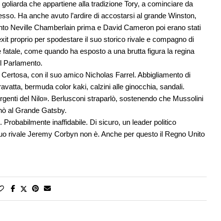
goliarda che appartiene alla tradizione Tory, a cominciare da
cesso. Ha anche avuto l’ardire di accostarsi al grande Winston,
uanto Neville Chamberlain prima e David Cameron poi erano stati
it proprio per spodestare il suo storico rivale e compagno di
 è fatale, come quando ha esposto a una brutta figura la regina
il Parlamento.
a Certosa, con il suo amico Nicholas Farrel. Abbigliamento di
atta, bermuda color kaki, calzini alle ginocchia, sandali.
rgenti del Nilo». Berlusconi straparlò, sostenendo che Mussolini
nò al Grande Gatsby.
. Probabilmente inaffidabile. Di sicuro, un leader politico
suo rivale Jeremy Corbyn non è. Anche per questo il Regno Unito