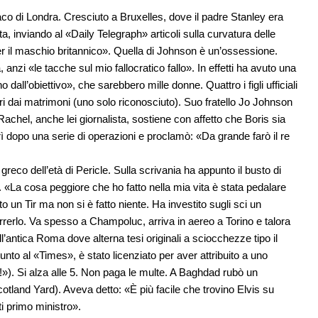
aco di Londra. Cresciuto a Bruxelles, dove il padre Stanley era
, inviando al «Daily Telegraph» articoli sulla curvatura delle
per il maschio britannico». Quella di Johnson è un’ossessione.
 anzi «le tacche sul mio fallocratico fallo». In effetti ha avuto una
dall’obiettivo», che sarebbero mille donne. Quattro i figli ufficiali
uori dai matrimoni (uno solo riconosciuto). Suo fratello Jo Johnson
Rachel, anche lei giornalista, sostiene con affetto che Boris sia
dopo una serie di operazioni e proclamò: «Da grande farò il re
greco dell’età di Pericle. Sulla scrivania ha appunto il busto di
a. «La cosa peggiore che ho fatto nella mia vita è stata pedalare
to un Tir ma non si è fatto niente. Ha investito sugli sci un
rerlo. Va spesso a Champoluc, arriva in aereo a Torino e talora
ll’antica Roma dove alterna tesi originali a sciocchezze tipo il
sunto al «Times», è stato licenziato per aver attribuito a uno
»). Si alza alle 5. Non paga le multe. A Baghdad rubò un
otland Yard). Aveva detto: «È più facile che trovino Elvis su
ti primo ministro».