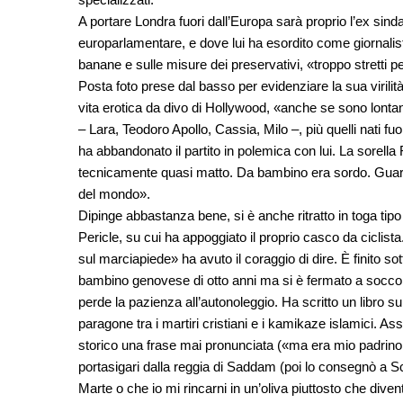
A portare Londra fuori dall’Europa sarà proprio l’ex sind
europarlamentare, e dove lui ha esordito come giornalista
banane e sulle misure dei preservativi, «troppo stretti 
Posta foto prese dal basso per evidenziare la sua virilità,
vita erotica da divo di Hollywood, «anche se sono lontano 
– Lara, Teodoro Apollo, Cassia, Milo –, più quelli nati f
ha abbandonato il partito in polemica con lui. La sorella 
tecnicamente quasi matto. Da bambino era sordo. Guarì 
del mondo».
Dipinge abbastanza bene, si è anche ritratto in toga tipo 
Pericle, su cui ha appoggiato il proprio casco da ciclist
sul marciapiede» ha avuto il coraggio di dire. È finito sot
bambino genovese di otto anni ma si è fermato a soccor
perde la pazienza all’autonoleggio. Ha scritto un libro su
paragone tra i martiri cristiani e i kamikaze islamici. As
storico una frase mai pronunciata («ma era mio padrino!
portasigari dalla reggia di Saddam (poi lo consegnò a Sc
Marte o che io mi rincarni in un’oliva piuttosto che diven