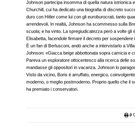
Johnson partecipa insomma di quella natura istrionica e 
Churchill, cui ha dedicato una biografia di discreto suc
duro con Hitler come lui con gli euroburocrati, tanto q
arrendevoli. In realtà, Johnson ha scommesso sulla Brex
scuola; e ha vinto. La spregiudicatezza però a volte gli
Elisabetta, facendole firmare il decreto per sospendere 
È un fan di Berlusconi, andò anche a intervistarlo a Vill
Johnson: «Giacca beige abbottonata sopra camicia e crav
Pareva un esploratore ottocentesco alla ricerca delle so
mandasse gli oppositori in vacanza. Johnson lo parago
Visto da vicino, Boris è arruffato, energico, coinvolgente
moderno, o meglio postmoderno. Proprio quello che il 
ha premiato i conservatori.
0