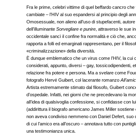
Fra le prime, celebri vittime di quel beffardo cancro ch
cambiate – l’HIV al suo espandersi al principio degli an
Omosessuale, non alieno all’uso di stupefacenti, autore
dell’illuminante
Sorvegliare e punire
, attraverso le sue i
occidentale sancì il confine fra normalità e ciò che, ancor
rapporta a folli ed emarginati rappresentano, per il filos
«criminalizzazione» della diversità.
È dunque emblematico che un virus come l’HIV, la cui cara
considerati, appunto, diversi – gay, tossicodipendenti, etc
relazione fra potere e persona. Ma a svelare come Fouca
fotografo Hervé Guibert, col lacerante romanzo
All’amic
Artista estremamente stimato dal filosofo, Guibert conce
d’ospedale. Infatti, nei giorni che ne precedevano la mort
all’idea di qualsivoglia confessione, si confidasse con l
(addirittura il biografo americano James Miller sostiene
non aveva condiviso nemmeno con Daniel Defert, suo com
di cui l’amico era all’oscuro – annotava tutto con puntigli
una testimonianza unica.