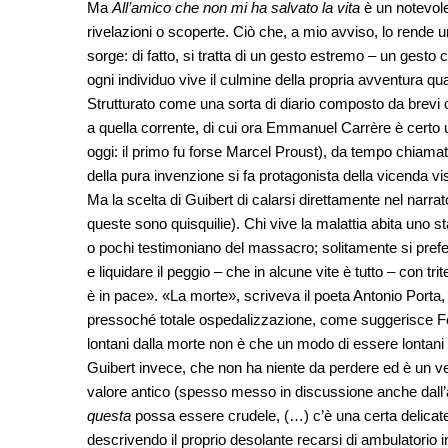
Ma
All’amico che non mi ha salvato la vita
è un notevol
rivelazioni o scoperte. Ciò che, a mio avviso, lo rende un
sorge: di fatto, si tratta di un gesto estremo – un gesto
ogni individuo vive il culmine della propria avventura q
Strutturato come una sorta di diario composto da brevi c
a quella corrente, di cui ora Emmanuel Carrère è certo u
oggi: il primo fu forse Marcel Proust), da tempo chiama
della pura invenzione si fa protagonista della vicenda v
Ma la scelta di Guibert di calarsi direttamente nel narrat
queste sono quisquilie). Chi vive la malattia abita uno s
o pochi testimoniano del massacro; solitamente si preferi
e liquidare il peggio – che in alcune vite è tutto – con t
è in pace». «La morte», scriveva il poeta Antonio Porta, 
pressoché totale ospedalizzazione, come suggerisce Fou
lontani dalla morte non è che un modo di essere lontani d
Guibert invece, che non ha niente da perdere ed è un ver
valore antico (spesso messo in discussione anche dall’am
questa
possa essere crudele, (…) c’è una certa delicatez
descrivendo il proprio desolante recarsi di ambulatorio 