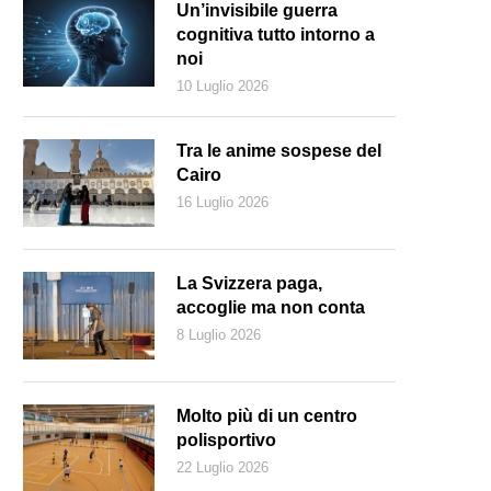
Un’invisibile guerra
cognitiva tutto intorno a
noi
10 Luglio 2026
Tra le anime sospese del
Cairo
16 Luglio 2026
La Svizzera paga,
accoglie ma non conta
8 Luglio 2026
ichel Foucault (1926-1984)
Molto più di un centro
polisportivo
22 Luglio 2026