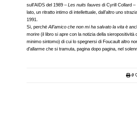
sull’AIDS del 1989 –
Les nuits fauves
di Cyrill Collard 
lato, un ritratto intimo di intellettuale, dall’altro uno str
1991.
Sì, perché
All’amico che non mi ha salvato la vita
è anch
morire (il libro si apre con la notizia della sieropositivit
minimo sintomo) di cui lo spegnersi di Foucault altro n
d’allarme che si tramuta, pagina dopo pagina, nel sole
0