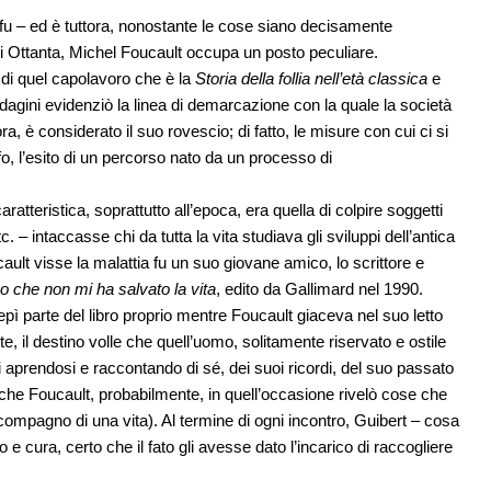
e fu – ed è tuttora, nonostante le cose siano decisamente
ni Ottanta, Michel Foucault occupa un posto peculiare.
 di quel capolavoro che è la
Storia della follia nell’età classica
e
ndagini evidenziò la linea di demarcazione con la quale la società
a, è considerato il suo rovescio; di fatto, le misure con cui ci si
ofo, l’esito di un percorso nato da un processo di
tteristica, soprattutto all’epoca, era quella di colpire soggetti
. – intaccasse chi da tutta la vita studiava gli sviluppi dell’antica
ult visse la malattia fu un suo giovane amico, lo scrittore e
o che non mi ha salvato la vita
, edito da Gallimard nel 1990.
pì parte del libro proprio mentre Foucault giaceva nel suo letto
e, il destino volle che quell’uomo, solitamente riservato e ostile
ui aprendosi e raccontando di sé, dei suoi ricordi, del suo passato
 che Foucault, probabilmente, in quell’occasione rivelò cose che
pagno di una vita). Al termine di ogni incontro, Guibert – cosa
o e cura, certo che il fato gli avesse dato l’incarico di raccogliere