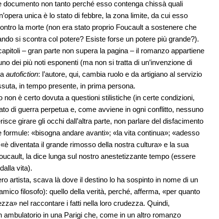
e documento non tanto perché esso contenga chissà quali
’opera unica è lo stato di febbre, la zona limite, da cui esso
 contro la morte (non era stato proprio Foucault a sostenere che
uando si scontra col potere? Esiste forse un potere più grande?).
apitoli – gran parte non supera la pagina – il romanzo appartiene
no dei più noti esponenti (ma non si tratta di un’invenzione di
ta
autofiction
: l’autore, qui, cambia ruolo e da artigiano al servizio
issuta, in tempo presente, in prima persona.
o non è certo dovuta a questioni stilistiche (in certe condizioni,
tato di guerra perpetua e, come avviene in ogni conflitto, nessuno
sce girare gli occhi dall’altra parte, non parlare del disfacimento
rite formule: «bisogna andare avanti»; «la vita continua»; «adesso
«è diventata il grande rimosso della nostra cultura» e la sua
cault, la dice lunga sul nostro anestetizzante tempo (essere
alla vita).
o artista, scava là dove il destino lo ha sospinto in nome di un
ico filosofo): quello della verità, perché, afferma, «per quanto
za» nel raccontare i fatti nella loro crudezza. Quindi,
in ambulatorio in una Parigi che, come in un altro romanzo