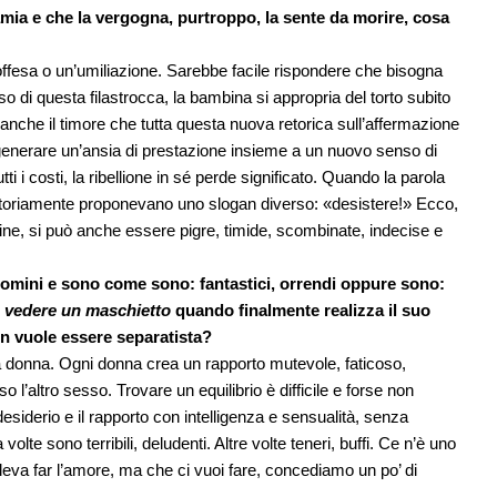
amia e che la vergogna, purtroppo, la sente da morire, cosa
offesa o un’umiliazione. Sarebbe facile rispondere che bisogna
so di questa filastrocca, la bambina si appropria del torto subito
nche il timore che tutta questa nuova retorica sull’affermazione
 generare un’ansia di prestazione insieme a un nuovo senso di
ti i costi, la ribellione in sé perde significato. Quando la parola
catoriamente proponevano uno slogan diverso: «desistere!» Ecco,
ne, si può anche essere pigre, timide, scombinate, indecise e
i uomini e sono come sono: fantastici, orrendi oppure sono:
 vedere un maschietto
quando finalmente realizza il suo
n vuole essere separatista?
onna. Ogni donna crea un rapporto mutevole, faticoso,
o l’altro sesso. Trovare un equilibrio è difficile e forse non
siderio e il rapporto con intelligenza e sensualità, senza
olte sono terribili, deludenti. Altre volte teneri, buffi. Ce n’è uno
leva far l’amore, ma che ci vuoi fare, concediamo un po’ di