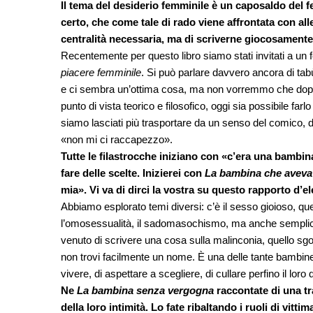
Il tema del desiderio femminile è un caposaldo del 
certo, che come tale di rado viene affrontata con all
centralità necessaria, ma di scriverne giocosamen
Recentemente per questo libro siamo stati invitati a un f
piacere femminile
. Si può parlare davvero ancora di t
e ci sembra un’ottima cosa, ma non vorremmo che dopo e
punto di vista teorico e filosofico, oggi sia possibile far
siamo lasciati più trasportare da un senso del comico, da
«non mi ci raccapezzo».
Tutte le filastrocche iniziano con «c’era una bambi
fare delle scelte. Inizierei con
La bambina che aveva 
mia». Vi va di dirci la vostra su questo rapporto d’e
Abbiamo esplorato temi diversi: c’è il sesso gioioso, que
l’omosessualità, il sadomasochismo, ma anche semplice
venuto di scrivere una cosa sulla malinconia, quello sg
non trovi facilmente un nome. È una delle tante bambine
vivere, di aspettare a scegliere, di cullare perfino il loro 
Ne
La bambina senza vergogna
raccontate di una tr
della loro intimità. Lo fate ribaltando i ruoli di vi