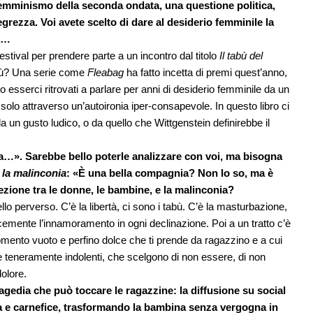
femminismo della seconda ondata, una questione politica,
egrezza. Voi avete scelto di dare al desiderio femminile la
te…
estival per prendere parte a un incontro dal titolo
Il tabù del
abù? Una serie come
Fleabag
ha fatto incetta di premi quest’anno,
sserci ritrovati a parlare per anni di desiderio femminile da un
lo solo attraverso un’autoironia iper-consapevole. In questo libro ci
 un gusto ludico, o da quello che Wittgenstein definirebbe il
na…». Sarebbe bello poterle analizzare con voi, ma bisogna
la malinconia
: «È una bella compagnia? Non lo so, ma è
lezione tra le donne, le bambine, e la malinconia?
llo perverso. C’è la libertà, ci sono i tabù. C’è la masturbazione,
mente l’innamoramento in ogni declinazione. Poi a un tratto c’è
omento vuoto e perfino dolce che ti prende da ragazzino e a cui
 teneramente indolenti, che scelgono di non essere, di non
dolore.
agedia che può toccare le ragazzine: la diffusione su social
ttima e carnefice, trasformando la bambina senza vergogna in