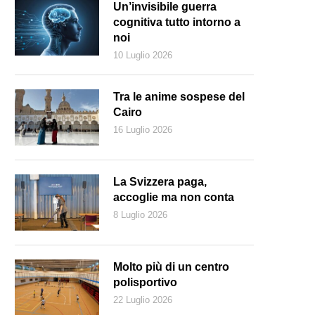
Un’invisibile guerra
cognitiva tutto intorno a
noi
10 Luglio 2026
Tra le anime sospese del
Cairo
16 Luglio 2026
La Svizzera paga,
accoglie ma non conta
8 Luglio 2026
irriverente copertina del libro (part.), disegnata da Mariachiara Di Giorg
Molto più di un centro
polisportivo
22 Luglio 2026