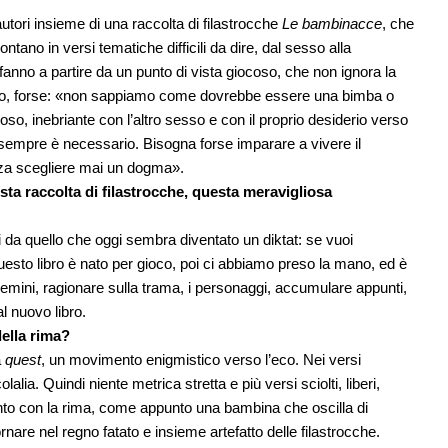
ori insieme di una raccolta di filastrocche
Le bambinacce
, che
tano in versi tematiche difficili da dire, dal sesso alla
fanno a partire da un punto di vista giocoso, che non ignora la
mbo, forse: «non sappiamo come dovrebbe essere una bimba o
o, inebriante con l’altro sesso e con il proprio desiderio verso
on sempre è necessario. Bisogna forse imparare a vivere il
senza scegliere mai un dogma».
sta raccolta di filastrocche, questa meravigliosa
 da quello che oggi sembra diventato un diktat: se vuoi
uesto libro è nato per gioco, poi ci abbiamo preso la mano, ed è
chemini, ragionare sulla trama, i personaggi, accumulare appunti,
l nuovo libro.
della rima?
a
quest
, un movimento enigmistico verso l’eco. Nei versi
lalia. Quindi niente metrica stretta e più versi sciolti, liberi,
nto con la rima, come appunto una bambina che oscilla di
ornare nel regno fatato e insieme artefatto delle filastrocche.