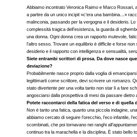
Abbiamo incontrato Veronica Raimo e Marco Rossari, aut
a partire da un unico incipit «c’era una bambina…» raccon
malinconia, passando per la vergogna e il desiderio. Lo 
complessità tragica dell’esistenza, la guarda di sghe
una donna. Ogni donna crea un rapporto mutevole, faticos
l’altro sesso. Trovare un equilibrio è difficile e forse n
desiderio e il rapporto con intelligenza e sensualità, 
Siete entrambi scrittori di prosa. Da dove nasce que
deviazione?
Probabilmente nasce proprio dalla voglia di emanciparsi
legittimarti come scrittore, devi scrivere un romanzo. Q
stato divertente per una volta tanto non star lì a fare s
angosciarsi dalla prospettiva di mesi da passare dietro a
Potete raccontarci della fatica del verso e di quella 
Non è tanto una fatica, quanto una piccola indagine, un
abbiamo cercato di seguire l’orecchio, l’eco infantile, l’eco
scombinati, che poi tornavano nei ranghi all’appuntame
continuo tra la marachella e la disciplina. È stato bello t