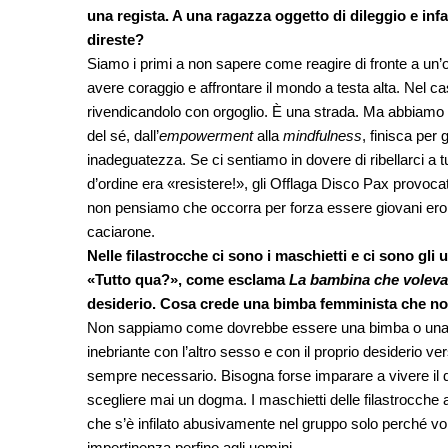
una regista. A una ragazza oggetto di dileggio e inf
direste?
Siamo i primi a non sapere come reagire di fronte a un’
avere coraggio e affrontare il mondo a testa alta. Nel ca
rivendicandolo con orgoglio. È una strada. Ma abbiamo a
del sé, dall’
empowerment
alla
mindfulness
, finisca per
inadeguatezza. Se ci sentiamo in dovere di ribellarci a tut
d’ordine era «resistere!», gli Offlaga Disco Pax provo
non pensiamo che occorra per forza essere giovani eroi
caciarone.
Nelle filastrocche ci sono i maschietti e ci sono gl
«Tutto qua?», come esclama
La bambina che voleva
desiderio. Cosa crede una bimba femminista che no
Non sappiamo come dovrebbe essere una bimba o una d
inebriante con l’altro sesso e con il proprio desiderio vers
sempre necessario. Bisogna forse imparare a vivere il de
scegliere mai un dogma. I maschietti delle filastrocche a v
che s’è infilato abusivamente nel gruppo solo perché vo
impertinenza perfino agli uomini.