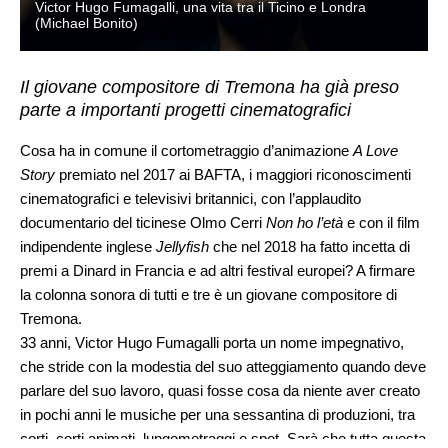
Victor Hugo Fumagalli, una vita tra il Ticino e Londra
(Michael Bonito)
Il giovane compositore di Tremona ha già preso
parte a importanti progetti cinematografici
Cosa ha in comune il cortometraggio d’animazione
A Love
Story
premiato nel 2017 ai BAFTA, i maggiori riconoscimenti
cinematografici e televisivi britannici, con l’applaudito
documentario del ticinese Olmo Cerri
Non ho l’età
e con il film
indipendente inglese
Jellyfish
che nel 2018 ha fatto incetta di
premi a Dinard in Francia e ad altri festival europei? A firmare
la colonna sonora di tutti e tre è un giovane compositore di
Tremona.
33 anni, Victor Hugo Fumagalli porta un nome impegnativo,
che stride con la modestia del suo atteggiamento quando deve
parlare del suo lavoro, quasi fosse cosa da niente aver creato
in pochi anni le musiche per una sessantina di produzioni, tra
corti, corti animati, lungometraggi e spot. Sarà che tutta questa