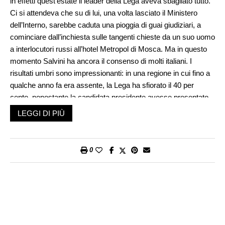
in effetti quest’estate il leader della Lega aveva sbagliato tutto.
Ci si attendeva che su di lui, una volta lasciato il Ministero
dell’Interno, sarebbe caduta una pioggia di guai giudiziari, a
cominciare dall’inchiesta sulle tangenti chieste da un suo uomo
a interlocutori russi all’hotel Metropol di Mosca. Ma in questo
momento Salvini ha ancora il consenso di molti italiani. I
risultati umbri sono impressionanti: in una regione in cui fino a
qualche anno fa era assente, la Lega ha sfiorato il 40 per
cento, nonostante la candidata presidente avesse presentato
una propria lista. Certo, gli scandali che hanno affondato la
LEGGI DI PIÙ
precedente giunta di sinistra hanno senz’altro influito. Ma il
voto umbro aveva oggettivamente una valenza nazionale.
Per la prima volta il partito democratico e il movimento Cinque
0
Stelle presentavano una candidatura comune. Il risultato è
stato disastroso. Il Pd è arretrato, sia pure di poco, rispetto alle
elezioni Europee del maggio scorso. I grillini hanno dimezzato i
voti. All’evidenza, il loro elettorato di destra, o comunque di
protesta, li ha abbandonati a favore di Salvini.
Renzi è rimasto a guardare. E ora teorizza che il governo è più