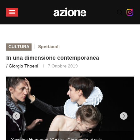
|
CULTURA
Spettacoli
In una dimensione contemporanea
/ Giorgio Thoeni
7 Ottobre 2019
Yasmine Hugonnet (CH) in «Chro no lo gi cal»