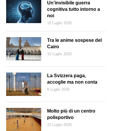
Un’invisibile guerra
cognitiva tutto intorno a
noi
10 Luglio 2026
Tra le anime sospese del
Cairo
16 Luglio 2026
La Svizzera paga,
accoglie ma non conta
8 Luglio 2026
na scena di «The Congo Tribunal» del regista Milo Rau
Molto più di un centro
polisportivo
22 Luglio 2026