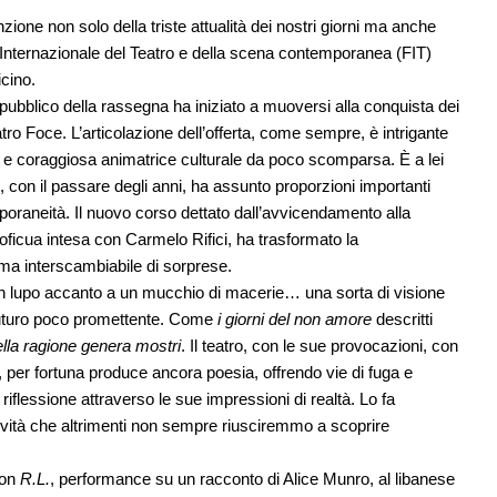
nzione non solo della triste attualità dei nostri giorni ma anche
al Internazionale del Teatro e della scena contemporanea (FIT)
icino.
l pubblico della rassegna ha iniziato a muoversi alla conquista dei
ro Foce. L’articolazione dell’offerta, come sempre, è intrigante
 e coraggiosa animatrice culturale da poco scomparsa. È a lei
, con il passare degli anni, ha assunto proporzioni importanti
poraneità. Il nuovo corso dettato dall’avvicendamento alla
proficua intesa con Carmelo Rifici, ha trasformato la
ma interscambiabile di sorprese.
un lupo accanto a un mucchio di macerie… una sorta di visione
 futuro poco promettente. Come
i giorni del non amore
descritti
della ragione genera mostri
. Il teatro, con le sue provocazioni, con
 per fortuna produce ancora poesia, offrendo vie di fuga e
iflessione attraverso le sue impressioni di realtà. Lo fa
 novità che altrimenti non sempre riusciremmo a scoprire
con
R.L.
, performance su un racconto di Alice Munro, al libanese