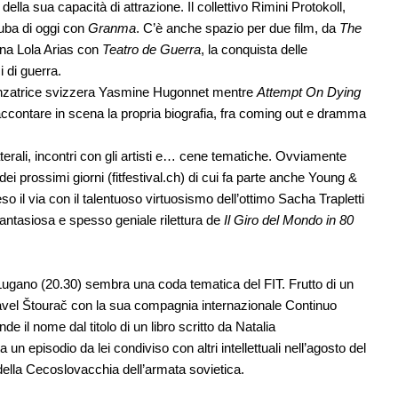
 della sua capacità di attrazione. Il collettivo Rimini Protokoll,
uba di oggi con
Granma
. C’è anche spazio per due film, da
The
ina Lola Arias con
Teatro de Guerra
, la conquista delle
 di guerra.
anzatrice svizzera Yasmine Hugonnet mentre
Attempt On Dying
l raccontare in scena la propria biografia, fra coming out e dramma
aterali, incontri con gli artisti e… cene tematiche. Ovviamente
ei prossimi giorni (fitfestival.ch) di cui fa parte anche Young &
o il via con il talentuoso virtuosismo dell’ottimo Sacha Trapletti
fantasiosa e spesso geniale rilettura de
Il Giro del Mondo in 80
i Lugano (20.30) sembra una coda tematica del FIT. Frutto di un
Pavel Štourač con la sua compagnia internazionale Continuo
il nome dal titolo di un libro scritto da Natalia
 episodio da lei condiviso con altri intellettuali nell’agosto del
della Cecoslovacchia dell’armata sovietica.