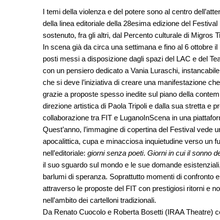
I temi della violenza e del potere sono al centro dell’atte
della linea editoriale della 28esima edizione del Festiv
sostenuto, fra gli altri, dal Percento culturale di Migros T
In scena già da circa una settimana e fino al 6 ottobre i
posti messi a disposizione dagli spazi del LAC e del Teat
con un pensiero dedicato a Vania Luraschi, instancabile
che si deve l’iniziativa di creare una manifestazione che
grazie a proposte spesso inedite sul piano della contem
direzione artistica di Paola Tripoli e dalla sua stretta e 
collaborazione tra FIT e LuganoInScena in una piattafor
Quest’anno, l’immagine di copertina del Festival vede 
apocalittica, cupa e minacciosa inquietudine verso un
nell’editoriale:
giorni senza poeti
.
Giorni in cui il sonno 
il suo sguardo sul mondo e le sue domande esistenziali,
barlumi di speranza. Soprattutto momenti di confronto e r
attraverso le proposte del FIT con prestigiosi ritorni e
nell’ambito dei cartelloni tradizionali.
Da Renato Cuocolo e Roberta Bosetti (IRAA Theatre) 