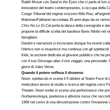
Rabih Mroué con
Sand in the Eyes
che ci parla di Isis e
innovatore del teatro contemporaneo, si occupa della C
Congo Tribunal
del regista svizzero Milo Rau, all’argent
Malvinas/Falkland raccontata 35 anni dopo da ex nemici
Chro No Lo Gi Cal
porta la danza della coreografa e d
propone la difficile scelta del basilese Boris Nikitin ne
famigliare.
Destini e narrazioni si incrociano dunque fra eventi coll
l’elenco non si esaurisce ma continua con gli spettacoli d
Kids, la sezione dedicata al giovane pubblico che ha pres
con il suo
Girovago alias il mio viaggio
, una personale, 
giorni
di Jules Verne.
Quando il potere soffoca il dissenso
Noon
, spettacolo in scena il 9 ottobre al Teatro Foce d
meticoloso lavoro di studio e ricerca del regista ceco 
Theater.
Noon
mette in scena una performance che prende 
Gorbanevskaya, poetessa e attivista russa che racconta un
1968 nel corso di una dimostrazione contro l’invasione 