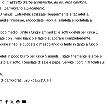
hi · ½ mazzetto d’erbe aromatiche, ad es. erba cipollina,
le · parmigiano a piacimento.
minuti. Estraeteli, strizzateli leggermente e tagliateli a
aglie finissime, raccogliete l’acqua, salatela e portatela a
fuoco medio. Unite i funghi ammollati e soffriggeteli per circa 1
ate con il vino bianco e fatelo evaporare completamente.
rire il riso, e cuocetelo mescolando di tanto in tanto a fuoco
teli in poco burro per circa 5 minuti. Tritate finemente le erbe e
to al risotto. Regolate di sale e pepe. Servite i porcini trifolati sul
i.
 di carboidrati, 520 kcal/2150 kJ.