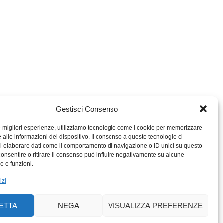
Gestisci Consenso
le migliori esperienze, utilizziamo tecnologie come i cookie per memorizzare
 alle informazioni del dispositivo. Il consenso a queste tecnologie ci
i elaborare dati come il comportamento di navigazione o ID unici su questo
consentire o ritirare il consenso può influire negativamente su alcune
MIGROS TICINO
he e funzioni.
MIGROS
izi
SCUOLA CLUB
PERCENTO CULTURALE
ETTA
NEGA
VISUALIZZA PREFERENZE
MIGROS TICINO