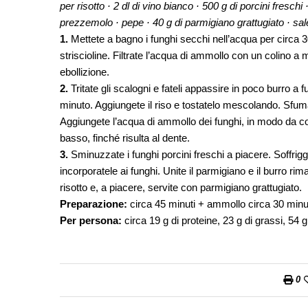
per risotto · 2 dl di vino bianco · 500 g di porcini fresc
prezzemolo · pepe · 40 g di parmigiano grattugiato · sa
1.
Mettete a bagno i funghi secchi nell’acqua per circa 30 
striscioline. Filtrate l’acqua di ammollo con un colino a m
ebollizione.
2.
Tritate gli scalogni e fateli appassire in poco burro a 
minuto. Aggiungete il riso e tostatelo mescolando. Sfum
Aggiungete l’acqua di ammollo dei funghi, in modo da cop
basso, finché risulta al dente.
3.
Sminuzzate i funghi porcini freschi a piacere. Soffrigge
incorporatele ai funghi. Unite il parmigiano e il burro rimas
risotto e, a piacere, servite con parmigiano grattugiato.
Preparazione:
circa 45 minuti + ammollo circa 30 minut
Per persona:
circa 19 g di proteine, 23 g di grassi, 54 g
0