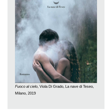
delle mostruosità di questo tempo sia l’ossessione di
catalogare tutto. Il miracolo di Alëšen’ka è che nasce dalla
radioattività, dal veleno: è il miracolo di ciò che sorge dalla
distruzione.
Tu scrivi: «parlare è sempre meglio del silenzio e del
rumore del vento sui vetri». Nella lotta straziante in cui si
trasforma l’amore tra Tamara e Vladimir accade che non
smettono mai di cercare di parlare. Se fosse una
proporzione matematica, come porresti l’amore alle
parole?
Naturalmente da scrittrice mi pongo di continuo e
ossessivamente il problema del significato delle parole e non in
senso convenzionale: il ruolo delle parole non è sempre
creativo, al contrario di quanto si crede comunemente. Solo a
Fuoco al cielo
, Viola Di Grado, La nave di Teseo,
un certo livello le parole creano significato, altrimenti possono
Milano, 2019
distruggerlo oppure non generare nulla, come nelle frasi fatte,
nei cliché. La banalità del male si esplica molto bene nel litigio
amoroso. Per Tamara parlare non ha un senso, ma è