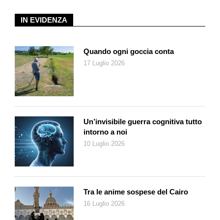
comunque più confortante del non senso del vento.
Scrivi che Tamara utilizzava il trucco per diventare:
IN EVIDENZA
«un’altra così altra da passare inosservata persino a se
stessa […] quando la tristezza puntualmente sarebbe
venuta a prenderla non l’avrebbe riconosciuta più». Qual è
Quando ogni goccia conta
il make-up più efficace per raggiungere questo obbiettivo?
17 Luglio 2026
Non sono un’esperta di make up, ma questo è il modo in cui io
stessa mi trucco. Non a caso, ogni volta che vado in TV
chiedo di essere truccata così e incontro resistenza. Quello
che uso io, il trucco teatrale, non è in voga, va di moda il
naturale, che deve esaltare i pregi e correggere i difetti. È
Un’invisibile guerra cognitiva tutto
intorno a noi
sacrosanta la necessità di accettarsi, ma ciò non significa che
non si possa agire sul corpo, considerarlo come un punto di
10 Luglio 2026
partenza e non una cosa data. Allo stesso modo in cui
lavoriamo costantemente sulla nostra mente, ed essa si
modifica ogni giorno, anche il corpo cambia e possiamo
modificarlo col trucco.
Tra le anime sospese del Cairo
Dell’incontro tra Tamara e Vladimir scrivi: «Dio solo sa
16 Luglio 2026
perché l’aveva puntata, qual è la vera logica degli umani