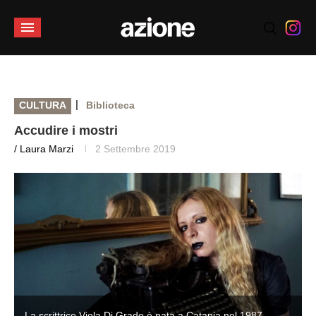
|
CULTURA
Biblioteca
Accudire i mostri
/ Laura Marzi
2 Settembre 2019
La scrittrice Viola Di Grado è nata a Catania nel 1987