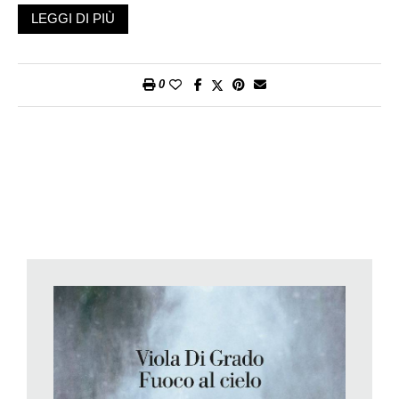
nell’infinitamente piccolo, è della stessa natura di ciò che
LEGGI DI PIÙ
avviene con la contaminazione.
Da tanto tempo volevo raccontare l’amore come contagio.
Penso che ogni relazione sia in qualche modo una storia
0
dell’orrore, perché al di là del livello di distruttività o di
armoniosità di ogni incontro, l’amore impone che i confini dell’io
diventino estremamente labili e che la marea dell’inconscio sia
condivisa, cosa che in sé è mostruosa, innaturale. In comune
vengono messi sia il bene che il male, così tutto il marasma
delle cose irrisolte, del nostro passato, delle necessità che non
hanno incontrato soddisfazione viene rimesso in campo, alla
ricerca di una riscrittura.
Tutto ciò non è controllabile. Il mio desiderio di raccontare
questo ha incontrato il tema della radioattività. Su una rivista
americana ho letto una storia che mi ha colpito: una donna che
nel luogo più radioattivo del pianeta, nei pressi di una centrale
nucleare, trova un bambino che non ha i genitali, non ha
l’ombelico: è un essere. Decide di adottarlo, senza porsi delle
domande, senza la necessità di catalogarlo. Penso che una