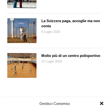
che si fissano con altri umani, quale incastro tremendo
hanno fiutato». Esiste la possibilità che l’incastro non sia
sempre tremendo?
È tremenda la messa in comune di tutto. Ovviamente, ci sono
La Svizzera paga, accoglie ma non
conta
persone che hanno esperienze pregresse più o meno difficili,
8 Luglio 2026
ci sono miliardi di variabili, però perché ci si innamora di una
persona? Sono dei motivi ciechi, dei non motivi: per esempio
perché non si scelgono le persone che si stimano di più? Già
questa assenza di motivazioni rende tremendo l’incastro.
Molto più di un centro polisportivo
Ma esistono amori meravigliosi ed esistono amicizie più
intense delle relazioni erotiche, scevre dalle aspettative che
22 Luglio 2026
caratterizzano le coppie. Il volere il bene dell’altro è una cosa
altissima, superiore al voler stare con un altro, al bisogno di
soddisfare un desiderio narcisistico di raggiungere qualcosa.
Gli amori altissimi hanno a che fare col desiderare che l’altro
stia bene senza che questo implichi nessun vantaggio
personale, come può accadere a una madre per i figli. A me
non interessa la maternità in sé, ma indagare quell’amore
Gestisci Consenso
assoluto. In
Fuoco al Cielo
molti hanno visto la