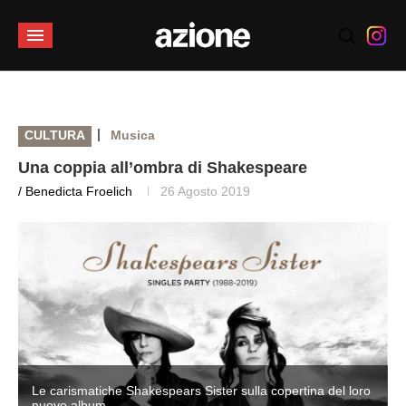
|
CULTURA
Musica
Una coppia all’ombra di Shakespeare
/ Benedicta Froelich
26 Agosto 2019
o
Le carismatiche Shakespears Sister sulla copertina del loro
nuovo album