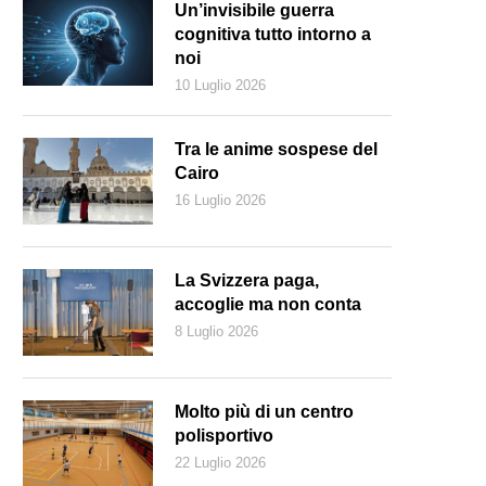
Un’invisibile guerra
cognitiva tutto intorno a
noi
10 Luglio 2026
Tra le anime sospese del
Cairo
16 Luglio 2026
La Svizzera paga,
accoglie ma non conta
8 Luglio 2026
Il cast del film "A Febra" della debuttante Maya Da-Rin (Ste
Molto più di un centro
polisportivo
22 Luglio 2026