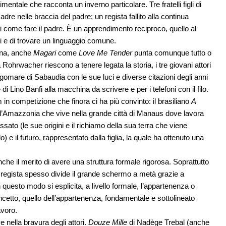
ale che racconta un inverno particolare. Tre fratelli figli di
dre nelle braccia del padre; un regista fallito alla continua
i come fare il padre. È un apprendimento reciproco, quello al
si e di trovare un linguaggio comune.
iana, anche
Magari
come
Love Me Tender
punta comunque tutto o
 Rohrwacher riescono a tenere legata la storia, i tre giovani attori
ungomare di Sabaudia con le sue luci e diverse citazioni degli anni
 Lino Banfi alla macchina da scrivere e per i telefoni con il filo.
in competizione che finora ci ha più convinto: il brasiliano
A
ll’Amazzonia che vive nella grande città di Manaus dove lavora
sato (le sue origini e il richiamo della sua terra che viene
lo) e il futuro, rappresentato dalla figlia, la quale ha ottenuto una
che il merito di avere una struttura formale rigorosa. Soprattutto
a regista spesso divide il grande schermo a metà grazie a
questo modo si esplicita, a livello formale, l’appartenenza o
etto, quello dell’appartenenza, fondamentale e sottolineato
avoro.
 nella bravura degli attori.
Douze Mille
di Nadège Trebal (anche