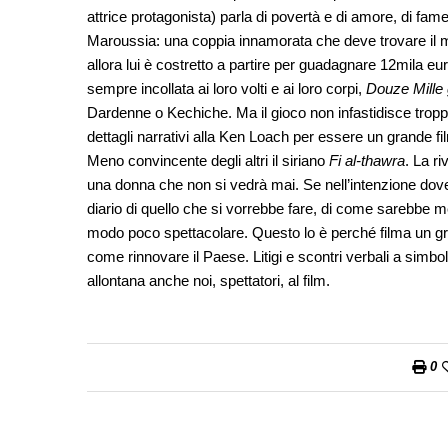
attrice protagonista) parla di povertà e di amore, di fam
Maroussia: una coppia innamorata che deve trovare il m
allora lui è costretto a partire per guadagnare 12mila eu
sempre incollata ai loro volti e ai loro corpi,
Douze Mille 
Dardenne o Kechiche. Ma il gioco non infastidisce troppo.
dettagli narrativi alla Ken Loach per essere un grande fi
Meno convincente degli altri il siriano
Fi al-thawra
. La ri
una donna che non si vedrà mai. Se nell’intenzione dovev
diario di quello che si vorrebbe fare, di come sarebbe meg
modo poco spettacolare. Questo lo è perché filma un grupp
come rinnovare il Paese. Litigi e scontri verbali a simboleg
allontana anche noi, spettatori, al film.
0