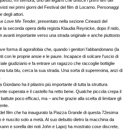
È questo, mi sembra, uno dei legami che unisce i primi film del
visti nei primi giorni del Festival del film di Locarno. Personaggi
 degli attori.
ese
Love Me Tender
, presentato nella sezione Cineasti del
he la seconda opera della regista Klaudia Reynicke, dopo
Il nido
,
 avanti importante verso una strada originale e anche piuttosto
rave forma di agorafobia che, quando i genitori l’abbandonano (la
ti con le proprie ansie e le paure. Incapace di solcare l’uscio di
ciale giudiziario e fa entrare un ragazzo che raccoglie bottiglie
 tuta blu, cerca la sua strada. Una sorta di supereroina, anzi di
.
Giordano ha il pilastro più importante di tutta la struttura
nte superata e il castello ha retto bene. Qualche piccola crepa il
battute poco efficaci, ma – anche grazie alla scelta di limitare gli
ente.
o del film che ha inaugurato la Piazza Grande di questa 72esima
 è riuscito solo a metà. Al suo debutto dietro la macchina da
kann e sorella dei noti John e Lapo) ha mostrato cose discrete,