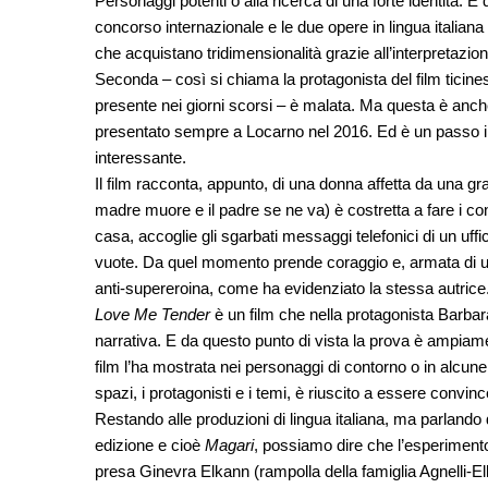
Personaggi potenti o alla ricerca di una forte identità. 
concorso internazionale e le due opere in lingua italiana 
che acquistano tridimensionalità grazie all’interpretazione
Seconda – così si chiama la protagonista del film ticin
presente nei giorni scorsi – è malata. Ma questa è anc
presentato sempre a Locarno nel 2016. Ed è un passo in
interessante.
Il film racconta, appunto, di una donna affetta da una g
madre muore e il padre se ne va) è costretta a fare i con
casa, accoglie gli sgarbati messaggi telefonici di un uffi
vuote. Da quel momento prende coraggio e, armata di una
anti-supereroina, come ha evidenziato la stessa autrice
Love Me Tender
è un film che nella protagonista Barbara 
narrativa. E da questo punto di vista la prova è ampiame
film l’ha mostrata nei personaggi di contorno o in alcune 
spazi, i protagonisti e i temi, è riuscito a essere convinc
Restando alle produzioni di lingua italiana, ma parland
edizione e cioè
Magari
, possiamo dire che l’esperimento
presa Ginevra Elkann (rampolla della famiglia Agnelli-El