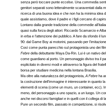
senza però toccare punte eccelse. Una commedia sentiment
genitori separati sono letteralmente scaraventati dalla ma
ricerca di una buona idea e che non ha la minima idea d
quale assistiamo, dove il padre e i figli cercano di capir
Lontano dalla grande tradizione della commedie all’ital
quasi sulla forza degli attori: Riccardo Scamarcio e Alba
in erba e l’attenzione dei pubblico. A fare da sfondo il l
90: dal Game Boy ai motorini, passando per l’imitazione di
Così come punta parecchio sul protagonista uno dei film 
Febre
della debuttante Maya Da-Rin. Lui è un nativo de
come guardiano al porto. Un personaggio diviso tra il pas
esplicitato in diversi modi e attraverso la figura del fratel
borsa per studiare medicina nella lontana Brasilia.
Ma oltre alla naturalezza del protagonista,
A Febre
ha an
la costruzione dell’immagine è interessante in quanto l
elementi di scena (come un muro, un container, ecc). In 
meno, del personaggio a uno spazio, a un luogo. Un conc
anche nei discorsi famigliari e in quelli con il collega di l
Pure un secondo film, passato in competizione, si risolve