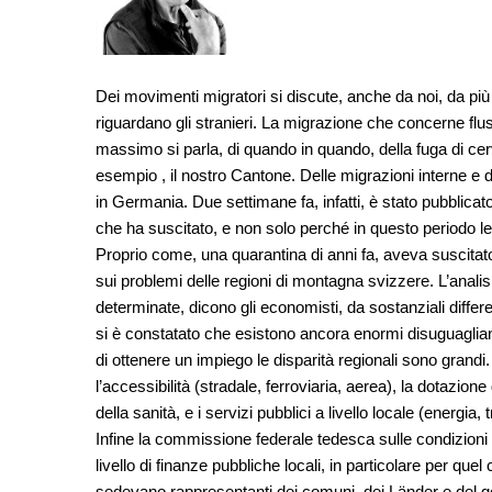
Dei movimenti migratori si discute, anche da noi, da più
riguardano gli stranieri. La migrazione che concerne flussi
massimo si parla, di quando in quando, della fuga di cer
esempio , il nostro Cantone. Delle migrazioni interne e d
in Germania. Due settimane fa, infatti, è stato pubblicato
che ha suscitato, e non solo perché in questo periodo le
Proprio come, una quarantina di anni fa, aveva suscitat
sui problemi delle regioni di montagna svizzere. L’analis
determinate, dicono gli economisti, da sostanziali differe
si è constatato che esistono ancora enormi disuguaglianze
di ottenere un impiego le disparità regionali sono grandi. 
l’accessibilità (stradale, ferroviaria, aerea), la dotazione 
della sanità, e i servizi pubblici a livello locale (energia,
Infine la commissione federale tedesca sulle condizioni
livello di finanze pubbliche locali, in particolare per qu
sedevano rappresentanti dei comuni, dei Länder e del go