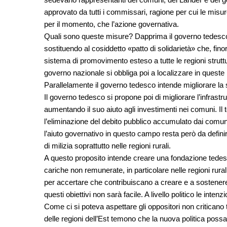
approvato da tutti i commissari, ragione per cui le misur
per il momento, che l’azione governativa.
Quali sono queste misure? Dapprima il governo tedesco h
sostituendo al cosiddetto «patto di solidarietà» che, fin
sistema di promovimento esteso a tutte le regioni strutt
governo nazionale si obbliga poi a localizzare in queste r
Parallelamente il governo tedesco intende migliorare la 
Il governo tedesco si propone poi di migliorare l’infrastrut
aumentando il suo aiuto agli investimenti nei comuni. Il 
l’eliminazione del debito pubblico accumulato dai comuni
l’aiuto governativo in questo campo resta però da defini
di milizia soprattutto nelle regioni rurali.
A questo proposito intende creare una fondazione tedes
cariche non remunerate, in particolare nelle regioni rurali
per accertare che contribuiscano a creare e a sostenere c
questi obiettivi non sarà facile. A livello politico le inte
Come ci si poteva aspettare gli oppositori non criticano t
delle regioni dell’Est temono che la nuova politica possa 