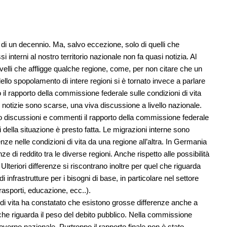
 di un decennio. Ma, salvo eccezione, solo di quelli che
 interni al nostro territorio nazionale non fa quasi notizia. Al
velli che affligge qualche regione, come, per non citare che un
ello spopolamento di intere regioni si è tornato invece a parlare
 il rapporto della commissione federale sulle condizioni di vita
 notizie sono scarse, una viva discussione a livello nazionale.
o discussioni e commenti il rapporto della commissione federale
i della situazione è presto fatta. Le migrazioni interne sono
nze nelle condizioni di vita da una regione all’altra. In Germania
 di reddito tra le diverse regioni. Anche rispetto alle possibilità
Ulteriori differenze si riscontrano inoltre per quel che riguarda
di infrastrutture per i bisogni di base, in particolare nel settore
 trasporti, educazione, ecc..).
 di vita ha constatato che esistono grosse differenze anche a
el che riguarda il peso del debito pubblico. Nella commissione
verno nazionale. Purtroppo il rapporto finale non è stato