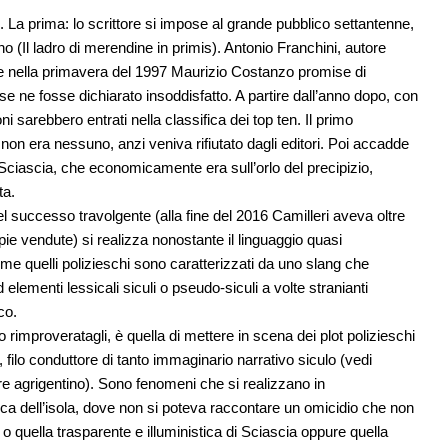
. La prima: lo scrittore si impose al grande pubblico settantenne,
o (Il ladro di merendine in primis). Antonio Franchini, autore
e nella primavera del 1997 Maurizio Costanzo promise di
 se ne fosse dichiarato insoddisfatto. A partire dall’anno dopo, con
ioni sarebbero entrati nella classifica dei top ten. Il primo
n era nessuno, anzi veniva rifiutato dagli editori. Poi accadde
Sciascia, che economicamente era sull’orlo del precipizio,
ta.
uel successo travolgente (alla fine del 2016 Camilleri aveva oltre
copie vendute) si realizza nonostante il linguaggio quasi
come quelli polizieschi sono caratterizzati da uno slang che
d elementi lessicali siculi o pseudo-siculi a volte stranianti
co.
 rimproveratagli, è quella di mettere in scena dei plot polizieschi
, filo conduttore di tanto immaginario narrativo siculo (vedi
re agrigentino). Sono fenomeni che si realizzano in
sca dell’isola, dove non si poteva raccontare un omicidio che non
o quella trasparente e illuministica di Sciascia oppure quella