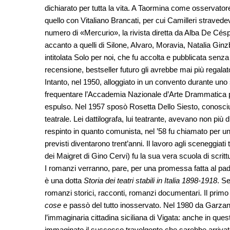
dichiarato per tutta la vita. A Taormina come osservator
quello con Vitaliano Brancati, per cui Camilleri straved
numero di «Mercurio», la rivista diretta da Alba De Cés
accanto a quelli di Silone, Alvaro, Moravia, Natalia Gi
intitolata Solo per noi, che fu accolta e pubblicata senza 
recensione, bestseller futuro gli avrebbe mai più regala
Intanto, nel 1950, alloggiato in un convento durante uno s
frequentare l’Accademia Nazionale d’Arte Drammatica po
espulso. Nel 1957 sposò Rosetta Dello Siesto, conosciut
teatrale. Lei dattilografa, lui teatrante, avevano non più di
respinto in quanto comunista, nel ’58 fu chiamato per una
previsti diventarono trent’anni. Il lavoro agli sceneggiati 
dei Maigret di Gino Cervi) fu la sua vera scuola di scritt
I romanzi verranno, pare, per una promessa fatta al padr
è una dotta
Storia dei teatri stabili in Italia 1898-1918
. Se
romanzi storici, racconti, romanzi documentari. Il prim
cose
e passò del tutto inosservato. Nel 1980 da Garzan
l’immaginaria cittadina siciliana di Vigata: anche in q
immaginato il successo travolgente che sarebbe arrivat