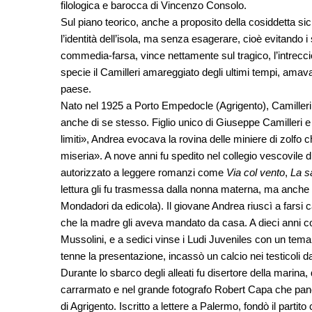
filologica e barocca di Vincenzo Consolo.
Sul piano teorico, anche a proposito della cosiddetta sici
l’identità dell’isola, ma senza esagerare, cioè evitando i s
commedia-farsa, vince nettamente sul tragico, l’intrecc
specie il Camilleri amareggiato degli ultimi tempi, ama
paese.
Nato nel 1925 a Porto Empedocle (Agrigento), Camilleri 
anche di se stesso. Figlio unico di Giuseppe Camilleri
limiti», Andrea evocava la rovina delle miniere di zolfo 
miseria». A nove anni fu spedito nel collegio vescovile di Ag
autorizzato a leggere romanzi come
Via col vento
,
La s
lettura gli fu trasmessa dalla nonna materna, ma anche i
Mondadori da edicola). Il giovane Andrea riuscì a farsi c
che la madre gli aveva mandato da casa. A dieci anni c
Mussolini, e a sedici vinse i Ludi Juveniles con un tema
tenne la presentazione, incassò un calcio nei testicoli da
Durante lo sbarco degli alleati fu disertore della marina
carrarmato e nel grande fotografo Robert Capa che pancia 
di Agrigento. Iscritto a lettere a Palermo, fondò il par