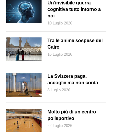
Un’invisibile guerra
cognitiva tutto intorno a
noi
10 Luglio 2026
Tra le anime sospese del
Cairo
16 Luglio 2026
La Svizzera paga,
accoglie ma non conta
8 Luglio 2026
a nato a Porto Empedocle nel 1925; è morto a Roma il 17 luglio scors
Molto più di un centro
polisportivo
22 Luglio 2026