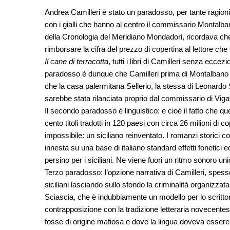
Andrea Camilleri è stato un paradosso, per tante ragioni
con i gialli che hanno al centro il commissario Montalban
della Cronologia del Meridiano Mondadori, ricordava ch
rimborsare la cifra del prezzo di copertina al lettore che
Il cane di terracotta
, tutti i libri di Camilleri senza eccez
paradosso è dunque che Camilleri prima di Montalbano no
che la casa palermitana Sellerio, la stessa di Leonardo 
sarebbe stata rilanciata proprio dal commissario di Viga
Il secondo paradosso è linguistico: e cioè il fatto che q
cento titoli tradotti in 120 paesi con circa 26 milioni di 
impossibile: un siciliano reinventato. I romanzi storici 
innesta su una base di italiano standard effetti fonetici e
persino per i siciliani. Ne viene fuori un ritmo sonoro uni
Terzo paradosso: l’opzione narrativa di Camilleri, spesso
siciliani lasciando sullo sfondo la criminalità organizzata
Sciascia, che è indubbiamente un modello per lo scritto
contrapposizione con la tradizione letteraria novecente
fosse di origine mafiosa e dove la lingua doveva essere 