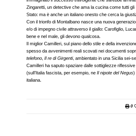
Zingaretti, un detective che ama la cucina come tutti gli it
Stato: ma è anche un italiano onesto che cerca la giusti
Con il trionfo di Montalbano nasce una nuova generazione 
e/o di impegno civile attraverso il giallo: Carofiglio, Luc
bene e nel male, gli devono qualcosa.
Il miglior Camilleri, sul piano dello stile e della invenzio
spesso da avvenimenti reali scovati nei documenti sopr
telefono
,
Il re di Girgenti
, ambientato in una Sicilia sei-se
Camilleri ha saputo spaziare dalle sottigliezze riflessive a
(sull’Italia fascista, per esempio, ne
Il nipote del Negus
)
italiana.
0