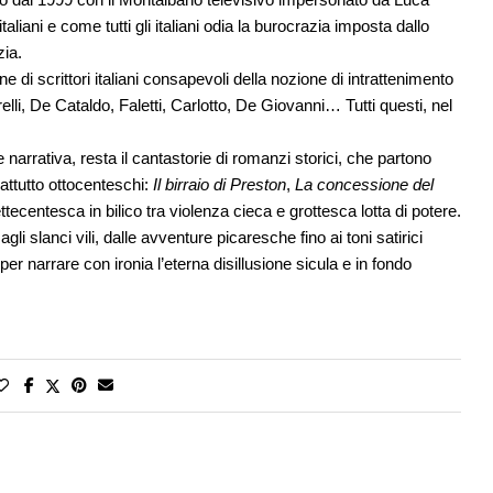
aliani e come tutti gli italiani odia la burocrazia imposta dallo
zia.
di scrittori italiani consapevoli della nozione di intrattenimento
arelli, De Cataldo, Faletti, Carlotto, De Giovanni… Tutti questi, nel
ne narrativa, resta il cantastorie di romanzi storici, che partono
attutto ottocenteschi:
Il birraio di Preston
,
La concessione del
ttecentesca in bilico tra violenza cieca e grottesca lotta di potere.
gli slanci vili, dalle avventure picaresche fino ai toni satirici
 per narrare con ironia l’eterna disillusione sicula e in fondo