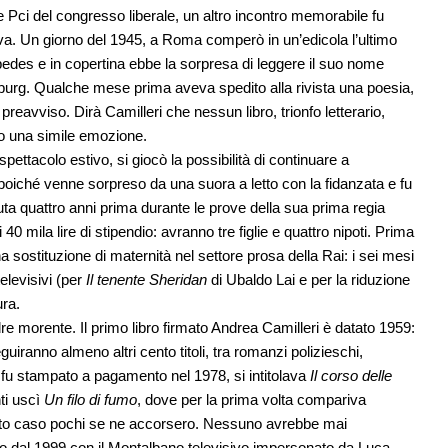
e Pci del congresso liberale, un altro incontro memorabile fu
eva. Un giorno del 1945, a Roma comperò in un’edicola l’ultimo
pedes e in copertina ebbe la sorpresa di leggere il suo nome
nzburg. Qualche mese prima aveva spedito alla rivista una poesia,
preavviso. Dirà Camilleri che nessun libro, trionfo letterario,
to una simile emozione.
pettacolo estivo, si giocò la possibilità di continuare a
iché venne sorpreso da una suora a letto con la fidanzata e fu
a quattro anni prima durante le prove della sua prima regia
 40 mila lire di stipendio: avranno tre figlie e quattro nipoti. Prima
 sostituzione di maternità nel settore prosa della Rai: i sei mesi
televisivi (per
Il tenente Sheridan
di Ubaldo Lai e per la riduzione
ura.
e morente. Il primo libro firmato Andrea Camilleri è datato 1959:
guiranno almeno altri cento titoli, tra romanzi polizieschi,
o fu stampato a pagamento nel 1978, si intitolava
Il corso delle
ti uscì
Un filo di fumo
, dove per la prima volta compariva
uesto caso pochi se ne accorsero. Nessuno avrebbe mai
o dal 1999 con il Montalbano televisivo impersonato da Luca