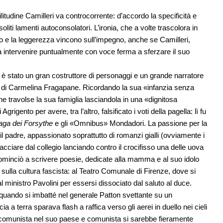
litudine Camilleri va controcorrente: d’accordo la specificità e
oliti lamenti autoconsolatori. L’ironia, che a volte trascolora in
io e la leggerezza vincono sull’impegno, anche se Camilleri,
va intervenire puntualmente con voce ferma a sferzare il suo
è stato un gran costruttore di personaggi e un grande narratore
 e di Carmelina Fragapane. Ricordando la sua «infanzia senza
che travolse la sua famiglia lasciandola in una «dignitosa
rigento per avere, tra l’altro, falsificato i voti della pagella: lì fu
aga dei Forsythe
e gli «Omnibus» Mondadori. La passione per la
l padre, appassionato soprattutto di romanzi gialli (ovviamente i
acciare dal collegio lanciando contro il crocifisso una delle uova
ominciò a scrivere poesie, dedicate alla mamma e al suo idolo
 sulla cultura fascista: al Teatro Comunale di Firenze, dove si
l ministro Pavolini per essersi dissociato dal saluto al duce.
, quando si imbatté nel generale Patton svettante su un
a terra sparava flash a raffica verso gli aerei in duello nei cieli
tito comunista nel suo paese e comunista si sarebbe fieramente