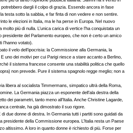
 potrebbero dargli il colpo di grazia. Essendo ancora in fase
a testa sotto la sabbia, e far finta di non vedere e non sentire.
vinto le elezioni in Italia, ma le ha perse in Europa. Nel nuovo
molto più di nulla. L’unica carica di vertice l’ha conquistata un
vo presidente del Parlamento europeo, che non è certo un amico
ti l’hanno votato).
to il velo dell’ipocrisia: la Commissione alla Germania, la
 uno dei motivi per cui Parigi riesce a stare accanto a Berlino,
hé il sistema francese consente una stabilità politica che quello
 sopra) non prevede. Pure il sistema spagnolo regge meglio; non a
via libera al socialista Timmermans, simpatico ultrà della Roma,
nomine. La Germania piazza un esponente dell’ala destra della
tto dei parametri, tanto meno all’Italia. Anche Christine Lagarde,
anca centrale, ha già dimostrato il suo rigore.
 di due donne di destra. In Germania tutti i partiti sono guidati da
la presidente della Commissione europea. L’Italia resta un Paese
o altissimo. A loro in quanto donne è richiesto di più. Forse per