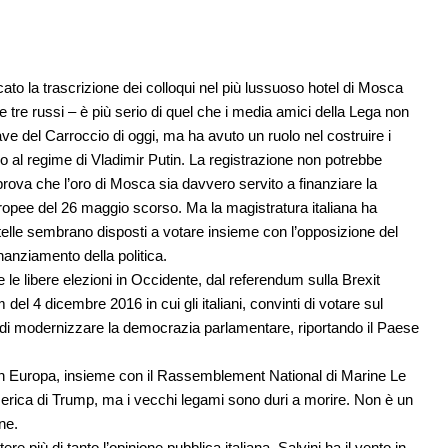
to la trascrizione dei colloqui nel più lussuoso hotel di Mosca
ani e tre russi – è più serio di quel che i media amici della Lega non
e del Carroccio di oggi, ma ha avuto un ruolo nel costruire i
rno al regime di Vladimir Putin. La registrazione non potrebbe
a prova che l’oro di Mosca sia davvero servito a finanziare la
Europee del 26 maggio scorso. Ma la magistratura italiana ha
 Stelle sembrano disposti a votare insieme con l’opposizione del
anziamento della politica.
le libere elezioni in Occidente, dal referendum sulla Brexit
el 4 dicembre 2016 in cui gli italiani, convinti di votare sul
tà di modernizzare la democrazia parlamentare, riportando il Paese
a in Europa, insieme con il Rassemblement National di Marine Le
America di Trump, ma i vecchi legami sono duri a morire. Non è un
ne.
 più di tanto l’opinione pubblica italiana. Salvini ha il vento in