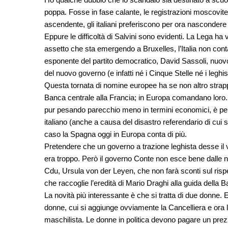
poppa. Fosse in fase calante, le registrazioni moscovite
ascendente, gli italiani preferiscono per ora nascondere l
Eppure le difficoltà di Salvini sono evidenti. La Lega ha 
assetto che sta emergendo a Bruxelles, l’Italia non conta 
esponente del partito democratico, David Sassoli, nuo
del nuovo governo (e infatti né i Cinque Stelle né i leghis
Questa tornata di nomine europee ha se non altro strappa
Banca centrale alla Francia; in Europa comandano loro. E
pur pesando parecchio meno in termini economici, è perc
italiano (anche a causa del disastro referendario di cui
caso la Spagna oggi in Europa conta di più.
Pretendere che un governo a trazione leghista desse il 
era troppo. Però il governo Conte non esce bene dalle 
Cdu, Ursula von der Leyen, che non farà sconti sul rispe
che raccoglie l’eredità di Mario Draghi alla guida della B
La novità più interessante è che si tratta di due donne. E
donne, cui si aggiunge ovviamente la Cancelliera e ora 
maschilista. Le donne in politica devono pagare un prezz