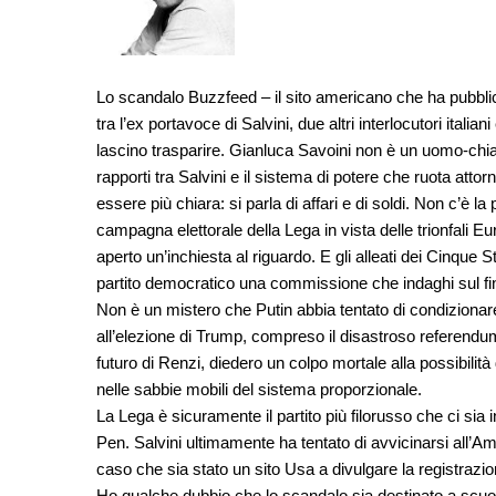
Lo scandalo Buzzfeed – il sito americano che ha pubblica
tra l’ex portavoce di Salvini, due altri interlocutori itali
lascino trasparire. Gianluca Savoini non è un uomo-chiav
rapporti tra Salvini e il sistema di potere che ruota atto
essere più chiara: si parla di affari e di soldi. Non c’è l
campagna elettorale della Lega in vista delle trionfali 
aperto un’inchiesta al riguardo. E gli alleati dei Cinque
partito democratico una commissione che indaghi sul fin
Non è un mistero che Putin abbia tentato di condizionare 
all’elezione di Trump, compreso il disastroso referendum d
futuro di Renzi, diedero un colpo mortale alla possibili
nelle sabbie mobili del sistema proporzionale.
La Lega è sicuramente il partito più filorusso che ci si
Pen. Salvini ultimamente ha tentato di avvicinarsi all’
caso che sia stato un sito Usa a divulgare la registrazio
Ho qualche dubbio che lo scandalo sia destinato a scuotere