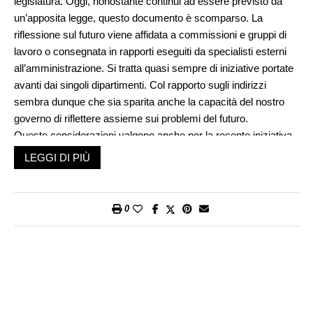
legislatura. Oggi, nonostante continui ad essere previsto da
un’apposita legge, questo documento è scomparso. La
riflessione sul futuro viene affidata a commissioni e gruppi di
lavoro o consegnata in rapporti eseguiti da specialisti esterni
all’amministrazione. Si tratta quasi sempre di iniziative portate
avanti dai singoli dipartimenti. Col rapporto sugli indirizzi
sembra dunque che sia sparita anche la capacità del nostro
governo di riflettere assieme sui problemi del futuro.
Queste considerazioni valgono anche per la recente iniziativa
del dipartimento dell’economia e delle finanze di costituire un
LEGGI DI PIÙ
gruppo di riflessione che dovrebbe occuparsi di analizzare le
sfide che si pongono oggi al mercato del lavoro ticinese. Si
tratta di pensare alle conseguenze della trasformazione
0
digitale, e ai problemi posti dall’invecchiamento demografico e
dai movimenti migratori. Del gruppo di lavoro faranno parte
rappresentanti dei datori di lavoro e dei sindacati come pure
personalità che di queste problematiche si sono occupate a
livello delle politiche della formazione o a livello della ricerca sul
mercato del lavoro. Mentre ci complimentiamo con il capo del