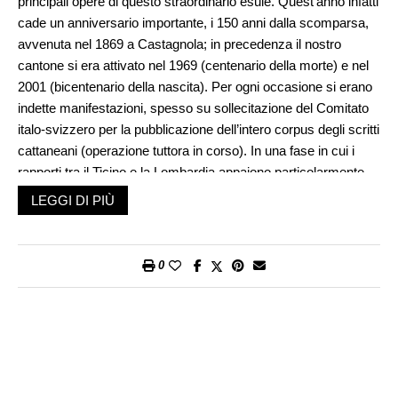
principali opere di questo straordinario esule. Quest’anno infatti
cade un anniversario importante, i 150 anni dalla scomparsa,
avvenuta nel 1869 a Castagnola; in precedenza il nostro
cantone si era attivato nel 1969 (centenario della morte) e nel
2001 (bicentenario della nascita). Per ogni occasione si erano
indette manifestazioni, spesso su sollecitazione del Comitato
italo-svizzero per la pubblicazione dell’intero corpus degli scritti
cattaneani (operazione tuttora in corso). In una fase in cui i
rapporti tra il Ticino e la Lombardia appaiono particolarmente
tesi, è motivo di sollievo sapere che il milanese Cattaneo abbia
LEGGI DI PIÙ
mantenuto il suo posto nella quadreria dei personaggi illustri
che hanno permesso all’ancora acerba repubblica ticinese di
crescere e maturare nel consesso elvetico.
0
«Presenza di Carlo Cattaneo», così il curatore Adriano Soldini
intitolava la sua introduzione ad un’antologia commissionata
nel 1969 dal Dipartimento della pubblica educazione e
pubblicata nel 1970: un volume dalla veste un po’ dimessa,
come usava allora, ma ancora utile per cogliere la multiforme
attività di questo intellettuale atipico, giurista ed economista,